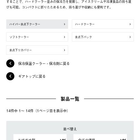
することで、ハードクーラー並みの保冷力を発揮し、アイスクリームや冷凍食品の持ち運
びも可能。コンパクトに折りたためるため、持ち運びや収納にも便利です。
ハイパー氷点下クーラー
ハードクーラー
ソフトクーラー
氷点下パック
氷点下リカバリー
保冷保温クーラー・保冷剤に戻る
ギアトップに戻る
製品一覧
14件中 1〜 14件（1ページ⽬を表⽰中）
並べ替え