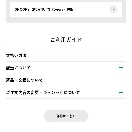
SNOOPY（PEANUTS 75years）特集
ご利用ガイド
支払い方法
以下のいずれかの方法でお支払いいただけます。
配送について
・クレジットカード決済
【発送スケジュール】
・コンビニ決済
返品・交換について
ご注文・ご入金完了より2営業日以内に商品を発送いたします。
・Pay-easy決済
※お客様都合の場合
土日祝の発送はございませんので、木曜日以降のご注文は週明け
ご注文内容の変更・キャンセルについて
の発送となる場合がございます。
ご注文完了後、変更・キャンセルの個別のご対応はお受けできま
【返品】
※予約販売・長期連休期間中のご注文は除く（別途スケジュール
せん。
商品到着後7日以内にご連絡ください。
をご案内いたします。）
LOGOS FAMILY会員の方は、会員マイページ内 購入履歴画面に
お客様都合の返品にかかる送料は、お客様ご負担とさせていただ
詳細はこちら
『注文をキャンセルする』ボタンが表示されている場合のみ、発
きます。
【配送時間指定】
送手配前のためサイト上よりご注文キャンセルが可能です。
ご注文の際、ご注文内容確認画面にて配送時間指定が可能です。