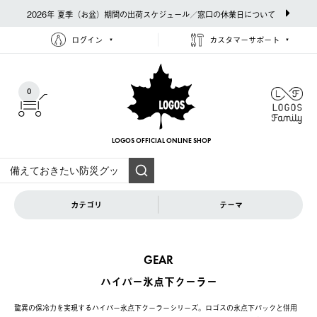
2026年 夏季（お盆）期間の出荷スケジュール／窓口の休業日について
ログイン
カスタマーサポート
0
LOGOS OFFICIAL
ONLINE SHOP
カテゴリ
テーマ
GEAR
ハイパー氷点下クーラー
驚異の保冷力を実現するハイパー氷点下クーラーシリーズ。ロゴスの氷点下パックと併用