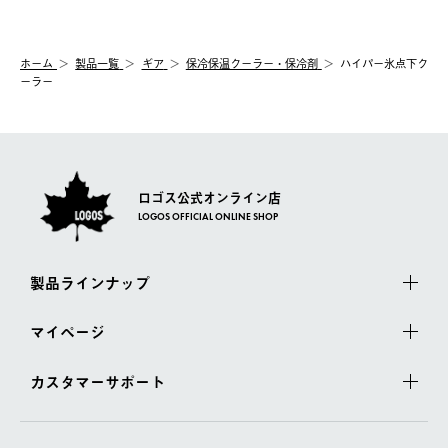
【交換】
配送時間指定がない場合は、最短でのお届けとなります。
システム上、商品の交換（同一商品のカラー・サイズ交換を含
む）は受け付けておりません。
【配送業者】
ホーム
製品一覧
ギア
保冷保温クーラー・保冷剤
ハイパー氷点下ク
一度お手元の商品を返品いただき、ご希望商品を再注文してくだ
佐川急便にて配送されます。
ーラー
さい。
ロゴス公式オンライン店
LOGOS OFFICIAL ONLINE SHOP
製品ラインナップ
マイページ
カスタマーサポート