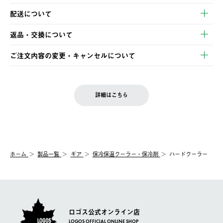
以下のいずれかの方法でお支払いいただけます。
配送について
・クレジットカード決済
【発送スケジュール】
・コンビニ決済
返品・交換について
ご注文・ご入金完了より2営業日以内に商品を発送いたします。
・Pay-easy決済
※お客様都合の場合
土日祝の発送はございませんので、木曜日以降のご注文は週明け
ご注文内容の変更・キャンセルについて
の発送となる場合がございます。
ご注文完了後、変更・キャンセルの個別のご対応はお受けできま
【返品】
※予約販売・長期連休期間中のご注文は除く（別途スケジュール
せん。
商品到着後7日以内にご連絡ください。
をご案内いたします。）
LOGOS FAMILY会員の方は、会員マイページ内 購入履歴画面に
お客様都合の返品にかかる送料は、お客様ご負担とさせていただ
詳細はこちら
『注文をキャンセルする』ボタンが表示されている場合のみ、発
きます。
【配送時間指定】
送手配前のためサイト上よりご注文キャンセルが可能です。
ご注文の際、ご注文内容確認画面にて配送時間指定が可能です。
【交換】
配送時間指定がない場合は、最短でのお届けとなります。
システム上、商品の交換（同一商品のカラー・サイズ交換を含
む）は受け付けておりません。
【配送業者】
ホーム
製品一覧
ギア
保冷保温クーラー・保冷剤
ハードクーラー
一度お手元の商品を返品いただき、ご希望商品を再注文してくだ
佐川急便にて配送されます。
さい。
ロゴス公式オンライン店
LOGOS OFFICIAL ONLINE SHOP