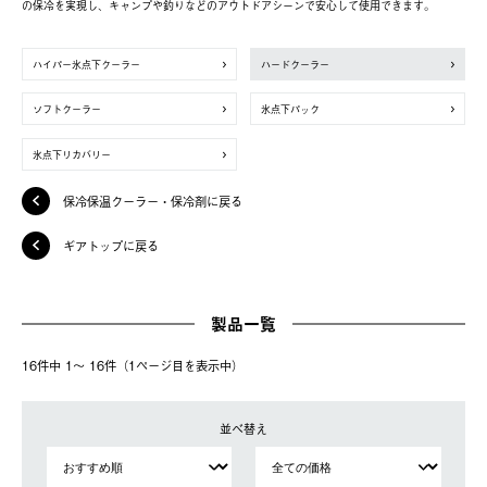
の保冷を実現し、キャンプや釣りなどのアウトドアシーンで安心して使用できます。
ハイパー氷点下クーラー
ハードクーラー
ソフトクーラー
氷点下パック
氷点下リカバリー
保冷保温クーラー・保冷剤に戻る
ギアトップに戻る
製品一覧
16件中 1〜 16件（1ページ⽬を表⽰中）
並べ替え