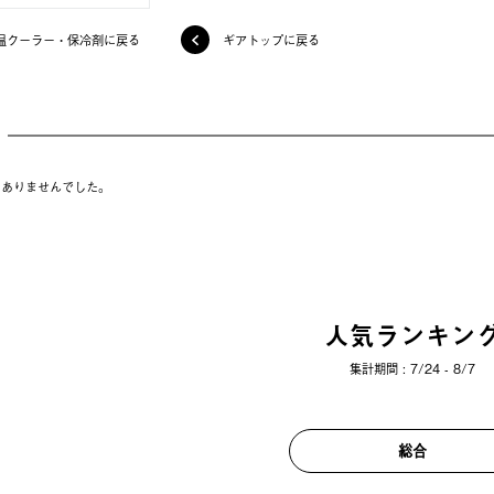
温クーラー・保冷剤に戻る
ギアトップに戻る
はありませんでした。
人気ランキン
集計期間 : 7/24 - 8/7
総合