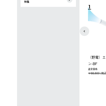
特集
3
4
【オンライン店限定】野電ボ
【ロゴスショップ限定】ハイ
ディエアコン＋氷点下パック
パー氷点下クーラーL＋氷点
セット
下パック2枚セット
14,850 (税込)
￥15,800 (税込)