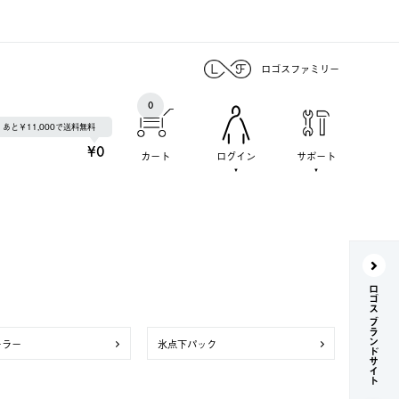
ロゴスファミリー
0
あと￥11,000で送料無料
¥0
カート
ログイン
サポート
ロゴス ブランドサイト
ーラー
氷点下パック