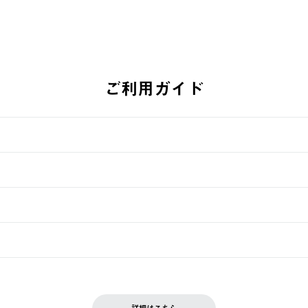
ご利用ガイド
す。
週明けの発送となる場合がございます。
ュールをご案内いたします。）
できません。
入履歴画面に『注文をキャンセルする』ボタンが表示されている場合のみ、
です。配送時間指定がない場合は、最短でのお届けとなります。
いただきます。