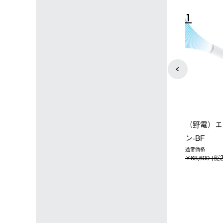
3
4
【オンライン店限定】野電ボ
【ロゴスショップ限定】ハイ
ディエアコン＋氷点下パック
パー氷点下クーラーL＋氷点
セット
下パック2枚セット
￥14,850 (税込)
￥15,800 (税込)