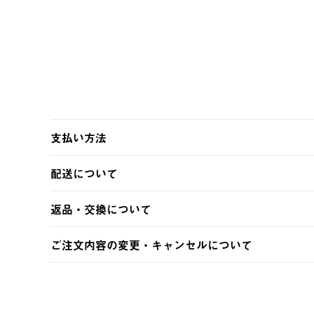
支払い方法
以下のいずれかの方法でお支払いいただけます。
配送について
・クレジットカード決済
・コンビニ決済
【発送スケジュール】
返品・交換について
・Pay-easy決済
ご注文・ご入金完了より2営業日以内に商品を発送いたしま
土日祝の発送はございませんので、木曜日以降のご注文は
※お客様都合の場合
ご注文内容の変更・キャンセルについて
※予約販売・長期連休期間中のご注文は除く（別途スケジ
【返品】
ご注文完了後、変更・キャンセルの個別のご対応はお受け
【配送時間指定】
商品到着後7日以内にご連絡ください。
LOGOS FAMILY会員の方は、会員マイページ内 購
ご注文の際、ご注文内容確認画面にて配送時間指定が可能
お客様都合の返品にかかる送料は、お客様ご負担とさせて