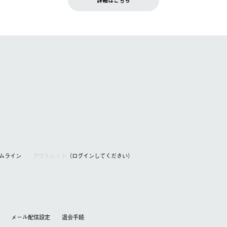
詳細はこちら
を含む）は受け付けておりません。
てください。
アムライン
アウトレット
（ログインしてください）
メール配信設定
退会⼿続