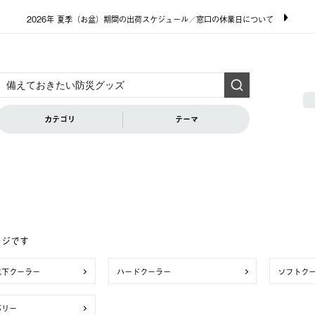
2026年 夏季（お盆）期間の出荷スケジュール／窓口の休業日について
カテゴリ
テーマ
ージです
点下クーラー
ハードクーラー
ソフトク
バリー