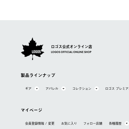
【配送業者】
【交換】
佐川急便にて配送されます。
システム上、商品の交換（同一商品のカラー・サイズ交換
一度お手元の商品を返品いただき、ご希望商品を再注文し
ロゴス公式オンライン店
LOGOS OFFICIAL ONLINE SHOP
製品ラインナップ
ギア
アパレル
コレクション
ロゴス プレミ
マイページ
会員登録情報 / 変更
お気に⼊り
フォロー店舗
各種履歴