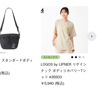
7
8
レディース
メンズ
ン
ＵＶサムホールジップフーデ
クールタッチリラックス
ョ
ィ
ツ
￥5,500 (税込)
通常価格
特別価格
￥5,500 (税込)
￥4,000 (税込)