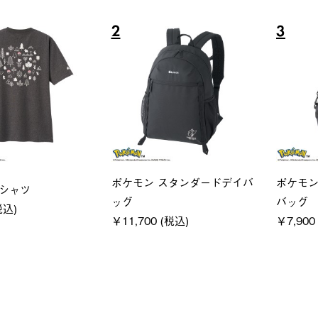
5
6
レディース
ユニセックス
ノーメイクフーディ
LOGOS by LIPNER リゲイ
￥5,940 (税込)
テック ボディリカバリーシ
ーツ #35504
￥5,940 (税込)