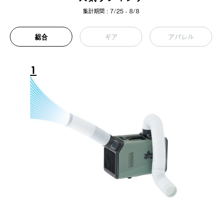
集計期間 : 7/25 - 8/8
総合
ギア
アパレル
1