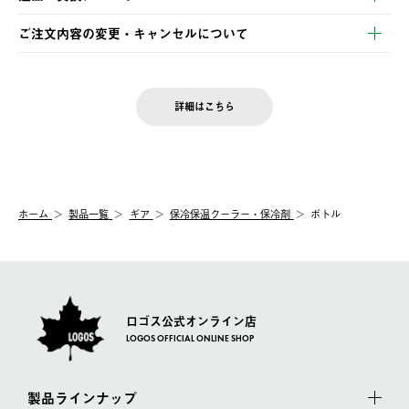
ご注文・ご入金完了より2営業日以内に商品を発送いたします。
・Pay-easy決済
※お客様都合の場合
土日祝の発送はございませんので、木曜日以降のご注文は週明け
ご注文内容の変更・キャンセルについて
の発送となる場合がございます。
ご注文完了後、変更・キャンセルの個別のご対応はお受けできま
【返品】
※予約販売・長期連休期間中のご注文は除く（別途スケジュール
せん。
商品到着後7日以内にご連絡ください。
をご案内いたします。）
LOGOS FAMILY会員の方は、会員マイページ内 購入履歴画面に
お客様都合の返品にかかる送料は、お客様ご負担とさせていただ
詳細はこちら
『注文をキャンセルする』ボタンが表示されている場合のみ、発
きます。
【配送時間指定】
送手配前のためサイト上よりご注文キャンセルが可能です。
ご注文の際、ご注文内容確認画面にて配送時間指定が可能です。
【交換】
配送時間指定がない場合は、最短でのお届けとなります。
システム上、商品の交換（同一商品のカラー・サイズ交換を含
む）は受け付けておりません。
【配送業者】
ホーム
製品一覧
ギア
保冷保温クーラー・保冷剤
ボトル
一度お手元の商品を返品いただき、ご希望商品を再注文してくだ
佐川急便にて配送されます。
さい。
ロゴス公式オンライン店
LOGOS OFFICIAL ONLINE SHOP
製品ラインナップ