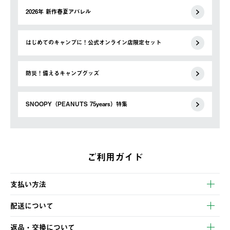
2026年 新作春夏アパレル
はじめてのキャンプに！公式オンライン店限定セット
防災！備えるキャンプグッズ
SNOOPY（PEANUTS 75years）特集
ご利用ガイド
支払い方法
以下のいずれかの方法でお支払いいただけます。
配送について
・クレジットカード決済
【発送スケジュール】
・コンビニ決済
返品・交換について