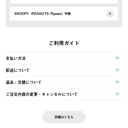
SNOOPY（PEANUTS 75years）特集
ご利用ガイド
支払い方法
以下のいずれかの方法でお支払いいただけます。
配送について
・クレジットカード決済
【発送スケジュール】
・コンビニ決済
返品・交換について
ご注文・ご入金完了より2営業日以内に商品を発送いたします。
・Pay-easy決済
※お客様都合の場合
土日祝の発送はございませんので、木曜日以降のご注文は週明け
ご注文内容の変更・キャンセルについて
の発送となる場合がございます。
ご注文完了後、変更・キャンセルの個別のご対応はお受けできま
【返品】
※予約販売・長期連休期間中のご注文は除く（別途スケジュール
せん。
商品到着後7日以内にご連絡ください。
をご案内いたします。）
LOGOS FAMILY会員の方は、会員マイページ内 購入履歴画面に
お客様都合の返品にかかる送料は、お客様ご負担とさせていただ
詳細はこちら
『注文をキャンセルする』ボタンが表示されている場合のみ、発
きます。
【配送時間指定】