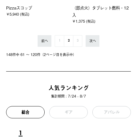
Pizzaスコップ
（即点火）タブレット燃料・12
￥5,940 (税込)
入
￥1,375 (税込)
前へ
次へ
1
2
3
148件中 61 〜 120件（2ページ⽬を表⽰中）
人気ランキング
集計期間 : 7/24 - 8/7
総合
ギア
アパレル
1