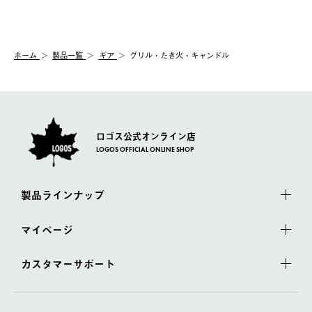
送手配前のためサイト上よりご注文キャンセルが可能です。
ご注文の際、ご注文内容確認画面にて配送時間指定が可能です。
【交換】
配送時間指定がない場合は、最短でのお届けとなります。
システム上、商品の交換（同一商品のカラー・サイズ交換を含
む）は受け付けておりません。
【配送業者】
ホーム
製品一覧
ギア
グリル・たき火・キャンドル
一度お手元の商品を返品いただき、ご希望商品を再注文してくだ
佐川急便にて配送されます。
さい。
ロゴス公式オンライン店
LOGOS OFFICIAL ONLINE SHOP
製品ラインナップ
マイページ
カスタマーサポート