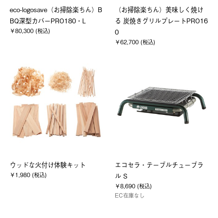
eco-logosave（お掃除楽ちん）B
（お掃除楽ちん）美味しく焼け
BQ深型カバーPRO180・L
る 炭焼きグリルプレートPRO16
￥80,300 (税込)
0
￥62,700 (税込)
ウッドな火付け体験キット
エコセラ・テーブルチューブラ
￥1,980 (税込)
ル S
￥8,690 (税込)
EC在庫なし