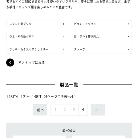
者でもすぐにBBQを始められる使いやすいグリルや、安全に楽しめる焚き火台など、誰で
も手軽にキャンプ飯を楽しめるギアが豊富です。
スタンド型グリル
ピラミッドグリル
卓上・その他グリル
炭・アルミ等消耗品
グリル・たき火用アクセサリー
ストーブ
ギアトップに戻る
製品一覧
148件中 121〜 148件（4ページ⽬を表⽰中）
前へ
次へ
1
2
3
4
並べ替え