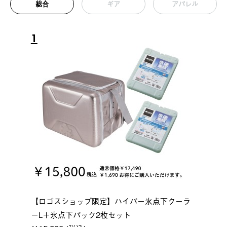
総合
ギア
アパレル
1
【ロゴスショップ限定】ハイパー氷点下クーラ
ーL＋氷点下パック2枚セット