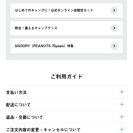
はじめてのキャンプに！公式オンライン店限定セット
防災！備えるキャンプグッズ
SNOOPY（PEANUTS 75years）特集
ご利用ガイド
支払い方法
以下のいずれかの方法でお支払いいただけます。
配送について
・クレジットカード決済
【発送スケジュール】
・コンビニ決済
返品・交換について
ご注文・ご入金完了より2営業日以内に商品を発送いたします。
・Pay-easy決済
※お客様都合の場合
土日祝の発送はございませんので、木曜日以降のご注文は週明け
ご注文内容の変更・キャンセルについて