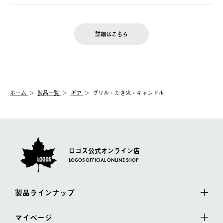
の発送となる場合がございます。
ご注文完了後、変更・キャンセルの個別のご対応はお受けできま
【返品】
※予約販売・長期連休期間中のご注文は除く（別途スケジュール
せん。
商品到着後7日以内にご連絡ください。
をご案内いたします。）
LOGOS FAMILY会員の方は、会員マイページ内 購入履歴画面に
お客様都合の返品にかかる送料は、お客様ご負担とさせていただ
詳細はこちら
『注文をキャンセルする』ボタンが表示されている場合のみ、発
きます。
【配送時間指定】
送手配前のためサイト上よりご注文キャンセルが可能です。
ご注文の際、ご注文内容確認画面にて配送時間指定が可能です。
【交換】
配送時間指定がない場合は、最短でのお届けとなります。
システム上、商品の交換（同一商品のカラー・サイズ交換を含
む）は受け付けておりません。
【配送業者】
ホーム
製品一覧
ギア
グリル・たき火・キャンドル
一度お手元の商品を返品いただき、ご希望商品を再注文してくだ
佐川急便にて配送されます。
さい。
ロゴス公式オンライン店
LOGOS OFFICIAL ONLINE SHOP
製品ラインナップ
マイページ