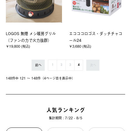
LOGOS 無煙 メシ暖房グリル
エコココロゴス・ダッチチャコ
（ファンの力で火力抜群）
ール24
￥19,800 (税込)
￥3,680 (税込)
前へ
次へ
1
2
3
4
148件中 121 〜 148件（4ページ⽬を表⽰中）
人気ランキング
集計期間 : 7/22 - 8/5