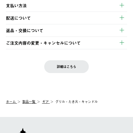
支払い方法
以下のいずれかの方法でお支払いいただけます。
配送について
・クレジットカード決済
【発送スケジュール】
・コンビニ決済
返品・交換について
ご注文・ご入金完了より2営業日以内に商品を発送いたします。
・Pay-easy決済
※お客様都合の場合
土日祝の発送はございませんので、木曜日以降のご注文は週明け
ご注文内容の変更・キャンセルについて
の発送となる場合がございます。
ご注文完了後、変更・キャンセルの個別のご対応はお受けできま
【返品】
※予約販売・長期連休期間中のご注文は除く（別途スケジュール
せん。
商品到着後7日以内にご連絡ください。
をご案内いたします。）
LOGOS FAMILY会員の方は、会員マイページ内 購入履歴画面に
お客様都合の返品にかかる送料は、お客様ご負担とさせていただ
詳細はこちら
『注文をキャンセルする』ボタンが表示されている場合のみ、発
きます。
【配送時間指定】
送手配前のためサイト上よりご注文キャンセルが可能です。
ご注文の際、ご注文内容確認画面にて配送時間指定が可能です。
【交換】
配送時間指定がない場合は、最短でのお届けとなります。
システム上、商品の交換（同一商品のカラー・サイズ交換を含
む）は受け付けておりません。
【配送業者】
ホーム
製品一覧
ギア
グリル・たき火・キャンドル
一度お手元の商品を返品いただき、ご希望商品を再注文してくだ
佐川急便にて配送されます。
さい。