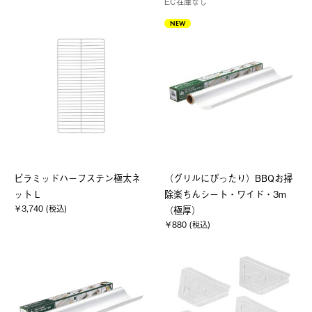
EC在庫なし
NEW
ピラミッドハーフステン極太ネ
（グリルにぴったり）BBQお掃
ット L
除楽ちんシート・ワイド・3m
￥3,740 (税込)
（極厚）
￥880 (税込)