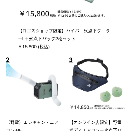
【ロゴスショップ限定】ハイパー氷点下クーラ
ーL＋氷点下パック2枚セット
￥15,800 (税込)
2
3
（野電）エレキャン・エア
【オンライン店限定】野電
コン-BF
ボディエアコン＋氷点下パ