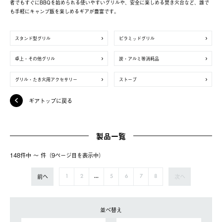
者でもすぐにBBQを始められる使いやすいグリルや、安全に楽しめる焚き火台など、誰で
も手軽にキャンプ飯を楽しめるギアが豊富です。
スタンド型グリル
ピラミッドグリル
卓上・その他グリル
炭・アルミ等消耗品
グリル・たき火用アクセサリー
ストーブ
ギアトップに戻る
製品一覧
148件中 〜 件（9ページ⽬を表⽰中）
前へ
次へ
1
2
...
5
6
7
8
並べ替え