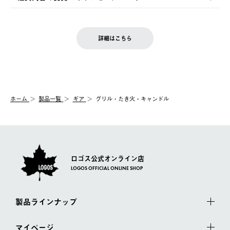
の発送となる場合がございます。
ご注文完了後、変更・キャンセルの個別のご対応はお受けできま
【返品】
※予約販売・長期連休期間中のご注文は除く（別途スケジュール
せん。
商品到着後7日以内にご連絡ください。
をご案内いたします。）
LOGOS FAMILY会員の方は、会員マイページ内 購入履歴画面に
お客様都合の返品にかかる送料は、お客様ご負担とさせていただ
詳細はこちら
『注文をキャンセルする』ボタンが表示されている場合のみ、発
きます。
【配送時間指定】
送手配前のためサイト上よりご注文キャンセルが可能です。
ご注文の際、ご注文内容確認画面にて配送時間指定が可能です。
【交換】
配送時間指定がない場合は、最短でのお届けとなります。
システム上、商品の交換（同一商品のカラー・サイズ交換を含
む）は受け付けておりません。
【配送業者】
ホーム
製品一覧
ギア
グリル・たき火・キャンドル
一度お手元の商品を返品いただき、ご希望商品を再注文してくだ
佐川急便にて配送されます。
さい。
ロゴス公式オンライン店
LOGOS OFFICIAL ONLINE SHOP
製品ラインナップ
マイページ