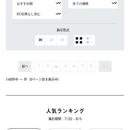
表示形式
20
40
60
前へ
次へ
1
2
...
5
6
7
8
148件中 〜 件（9ページ⽬を表⽰中）
人気ランキング
集計期間 : 7/22 - 8/5