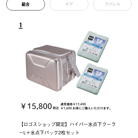
総合
ギア
アパレル
1
【ロゴスショップ限定】ハイパー氷点下クーラ
ーL＋氷点下パック2枚セット