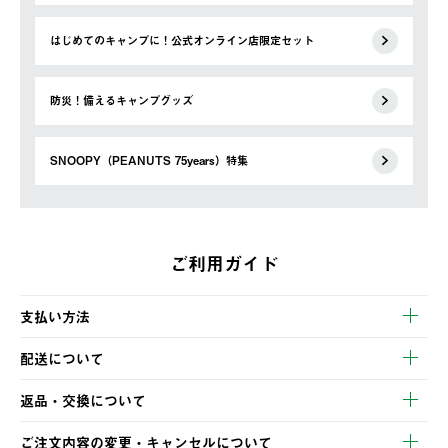
はじめてのキャンプに！公式オンライン店限定セット
防災！備えるキャンプグッズ
SNOOPY（PEANUTS 75years）特集
ご利用ガイド
支払い方法
以下のいずれかの方法でお支払いいただけます。
配送について
・クレジットカード決済
【発送スケジュール】
・コンビニ決済
返品・交換について
ご注文・ご入金完了より2営業日以内に商品を発送いたします。
・Pay-easy決済
※お客様都合の場合
土日祝の発送はございませんので、木曜日以降のご注文は週明け
ご注文内容の変更・キャンセルについて