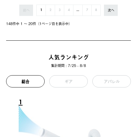
前へ
次へ
1
2
3
4
...
7
8
148件中 1 〜 20件（1ページ⽬を表⽰中）
人気ランキング
集計期間 : 7/25 - 8/8
総合
ギア
アパレル
1