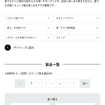
者でもすぐにBBQを始められる使いやすいグリルや、安全に楽しめる焚き火台など、誰で
も手軽にキャンプ飯を楽しめるギアが豊富です。
スタンド型グリル
ピラミッドグリル
卓上・その他グリル
炭・アルミ等消耗品
グリル・たき火用アクセサリー
ストーブ
ギアトップに戻る
製品一覧
148件中 1〜 20件（1ページ⽬を表⽰中）
前へ
次へ
1
2
3
4
...
7
8
並べ替え