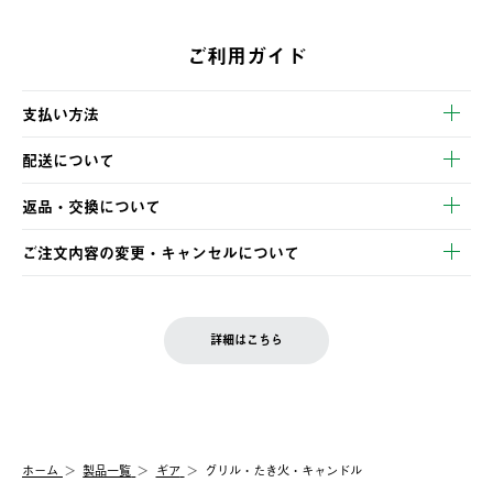
ご利用ガイド
支払い方法
以下のいずれかの方法でお支払いいただけます。
配送について
・クレジットカード決済
【発送スケジュール】
・コンビニ決済
返品・交換について
ご注文・ご入金完了より2営業日以内に商品を発送いたします。
・Pay-easy決済
※お客様都合の場合
土日祝の発送はございませんので、木曜日以降のご注文は週明け
ご注文内容の変更・キャンセルについて
の発送となる場合がございます。
ご注文完了後、変更・キャンセルの個別のご対応はお受けできま
【返品】
※予約販売・長期連休期間中のご注文は除く（別途スケジュール
せん。
商品到着後7日以内にご連絡ください。
をご案内いたします。）
LOGOS FAMILY会員の方は、会員マイページ内 購入履歴画面に
お客様都合の返品にかかる送料は、お客様ご負担とさせていただ
詳細はこちら
『注文をキャンセルする』ボタンが表示されている場合のみ、発
きます。
【配送時間指定】
送手配前のためサイト上よりご注文キャンセルが可能です。
ご注文の際、ご注文内容確認画面にて配送時間指定が可能です。
【交換】
配送時間指定がない場合は、最短でのお届けとなります。
システム上、商品の交換（同一商品のカラー・サイズ交換を含
む）は受け付けておりません。
【配送業者】
ホーム
製品一覧
ギア
グリル・たき火・キャンドル
一度お手元の商品を返品いただき、ご希望商品を再注文してくだ
佐川急便にて配送されます。