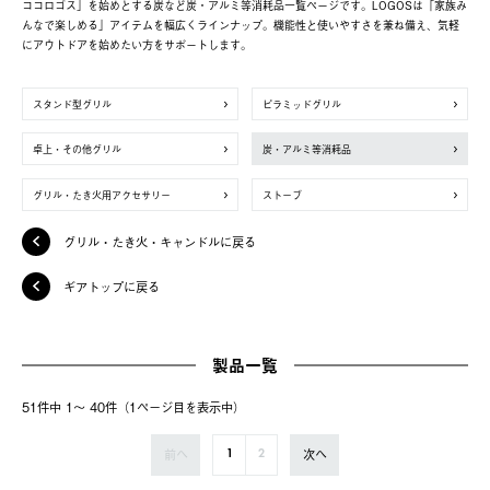
ココロゴス」を始めとする炭など炭・アルミ等消耗品一覧ページです。LOGOSは「家族み
んなで楽しめる」アイテムを幅広くラインナップ。機能性と使いやすさを兼ね備え、気軽
にアウトドアを始めたい方をサポートします。
スタンド型グリル
ピラミッドグリル
卓上・その他グリル
炭・アルミ等消耗品
グリル・たき火用アクセサリー
ストーブ
グリル・たき火・キャンドルに戻る
ギアトップに戻る
製品一覧
51件中 1〜 40件（1ページ⽬を表⽰中）
前へ
次へ
1
2