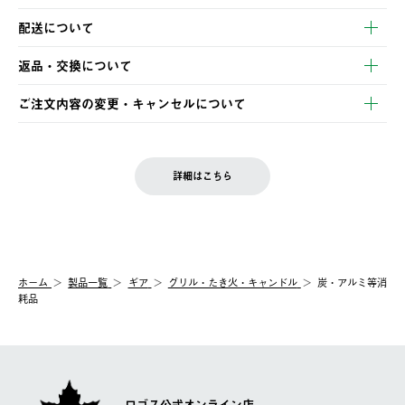
以下のいずれかの方法でお支払いいただけます。
配送について
・クレジットカード決済
【発送スケジュール】
・コンビニ決済
返品・交換について
ご注文・ご入金完了より2営業日以内に商品を発送いたします。
・Pay-easy決済
※お客様都合の場合
土日祝の発送はございませんので、木曜日以降のご注文は週明け
ご注文内容の変更・キャンセルについて
の発送となる場合がございます。
ご注文完了後、変更・キャンセルの個別のご対応はお受けできま
【返品】
※予約販売・長期連休期間中のご注文は除く（別途スケジュール
せん。
商品到着後7日以内にご連絡ください。
をご案内いたします。）
LOGOS FAMILY会員の方は、会員マイページ内 購入履歴画面に
お客様都合の返品にかかる送料は、お客様ご負担とさせていただ
詳細はこちら
『注文をキャンセルする』ボタンが表示されている場合のみ、発
きます。
【配送時間指定】
送手配前のためサイト上よりご注文キャンセルが可能です。
ご注文の際、ご注文内容確認画面にて配送時間指定が可能です。
【交換】
配送時間指定がない場合は、最短でのお届けとなります。
システム上、商品の交換（同一商品のカラー・サイズ交換を含
む）は受け付けておりません。
【配送業者】
ホーム
製品一覧
ギア
グリル・たき火・キャンドル
炭・アルミ等消
一度お手元の商品を返品いただき、ご希望商品を再注文してくだ
佐川急便にて配送されます。
耗品
さい。
ロゴス公式オンライン店