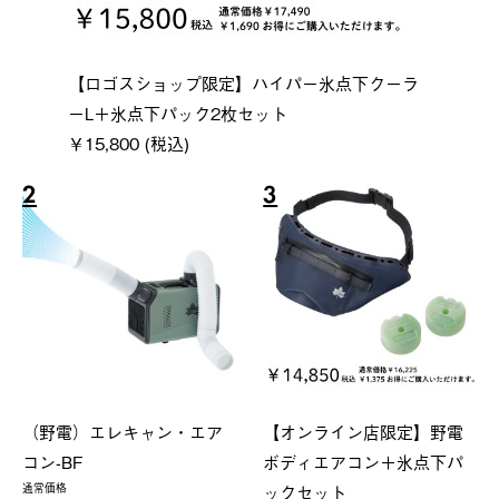
【ロゴスショップ限定】ハイパー氷点下クーラ
ーL＋氷点下パック2枚セット
￥15,800 (税込)
2
3
（野電）エレキャン・エア
【オンライン店限定】野電
コン-BF
ボディエアコン＋氷点下パ
ックセット
通常価格