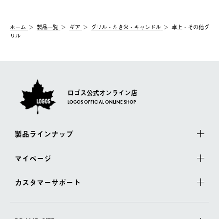
【交換】
配送時間指定がない場合は、最短でのお届けとなります。
システム上、商品の交換（同一商品のカラー・サイズ交換を含
む）は受け付けておりません。
【配送業者】
ホーム
製品一覧
ギア
グリル・たき火・キャンドル
卓上・その他グ
一度お手元の商品を返品いただき、ご希望商品を再注文してくだ
佐川急便にて配送されます。
リル
さい。
ロゴス公式オンライン店
LOGOS OFFICIAL ONLINE SHOP
製品ラインナップ
マイページ
カスタマーサポート