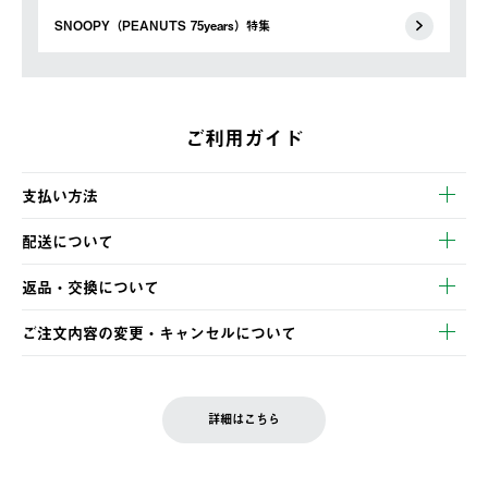
SNOOPY（PEANUTS 75years）特集
ご利用ガイド
支払い方法
以下のいずれかの方法でお支払いいただけます。
配送について
・クレジットカード決済
【発送スケジュール】
・コンビニ決済
返品・交換について
ご注文・ご入金完了より2営業日以内に商品を発送いたします。
・Pay-easy決済
※お客様都合の場合
土日祝の発送はございませんので、木曜日以降のご注文は週明け
ご注文内容の変更・キャンセルについて
の発送となる場合がございます。
ご注文完了後、変更・キャンセルの個別のご対応はお受けできま
【返品】
※予約販売・長期連休期間中のご注文は除く（別途スケジュール
せん。
商品到着後7日以内にご連絡ください。
をご案内いたします。）
LOGOS FAMILY会員の方は、会員マイページ内 購入履歴画面に
お客様都合の返品にかかる送料は、お客様ご負担とさせていただ
詳細はこちら
『注文をキャンセルする』ボタンが表示されている場合のみ、発
きます。
【配送時間指定】
送手配前のためサイト上よりご注文キャンセルが可能です。
ご注文の際、ご注文内容確認画面にて配送時間指定が可能です。