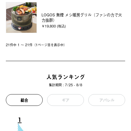
LOGOS 無煙 メシ暖房グリル（ファンの力で火
力抜群）
￥19,800 (税込)
21件中 1 〜 21件（1ページ⽬を表⽰中）
人気ランキング
集計期間 : 7/25 - 8/8
総合
ギア
アパレル
1