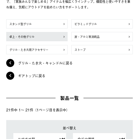
で、「家族みんなで楽しめる」アイテムを幅広くラインナップ。機能性と使いやすさを兼
ね備え、気軽にアウトドアを始めたい方をサポートします。
スタンド型グリル
ピラミッドグリル
卓上・その他グリル
炭・アルミ等消耗品
グリル・たき火用アクセサリー
ストーブ
グリル・たき火・キャンドルに戻る
ギアトップに戻る
製品一覧
21件中 1〜 21件（1ページ⽬を表⽰中）
並べ替え