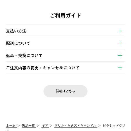
ご利用ガイド
支払い方法
以下のいずれかの方法でお支払いいただけます。
配送について
・クレジットカード決済
【発送スケジュール】
・コンビニ決済
返品・交換について
ご注文・ご入金完了より2営業日以内に商品を発送いたします。
・Pay-easy決済
※お客様都合の場合
土日祝の発送はございませんので、木曜日以降のご注文は週明け
ご注文内容の変更・キャンセルについて
の発送となる場合がございます。
ご注文完了後、変更・キャンセルの個別のご対応はお受けできま
【返品】
※予約販売・長期連休期間中のご注文は除く（別途スケジュール
せん。
商品到着後7日以内にご連絡ください。
をご案内いたします。）
LOGOS FAMILY会員の方は、会員マイページ内 購入履歴画面に
お客様都合の返品にかかる送料は、お客様ご負担とさせていただ
詳細はこちら
『注文をキャンセルする』ボタンが表示されている場合のみ、発
きます。
【配送時間指定】
送手配前のためサイト上よりご注文キャンセルが可能です。
ご注文の際、ご注文内容確認画面にて配送時間指定が可能です。
【交換】
配送時間指定がない場合は、最短でのお届けとなります。
システム上、商品の交換（同一商品のカラー・サイズ交換を含
む）は受け付けておりません。
【配送業者】
ホーム
製品一覧
ギア
グリル・たき火・キャンドル
ピラミッドグリ
一度お手元の商品を返品いただき、ご希望商品を再注文してくだ
佐川急便にて配送されます。
ル