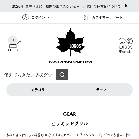
2026年 夏季（お盆）期間の出荷スケジュール／窓口の休業日について
ログイン
カスタマーサポート
0
LOGOS OFFICIAL
ONLINE SHOP
カテゴリ
テーマ
GEAR
ピラミッドグリル
本格たき火台にして料理もOKなロゴスのピラミッドグリルシリーズ。だれでも簡単に約10