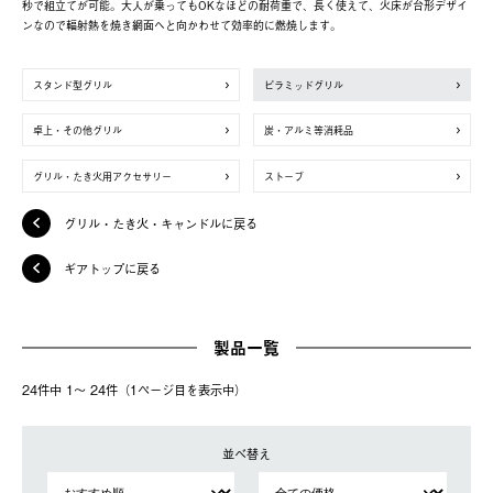
秒で組立てが可能。大人が乗ってもOKなほどの耐荷重で、長く使えて、火床が台形デザイ
ンなので輻射熱を焼き網面へと向かわせて効率的に燃焼します。
スタンド型グリル
ピラミッドグリル
卓上・その他グリル
炭・アルミ等消耗品
グリル・たき火用アクセサリー
ストーブ
グリル・たき火・キャンドルに戻る
ギアトップに戻る
製品一覧
24件中 1〜 24件（1ページ⽬を表⽰中）
並べ替え