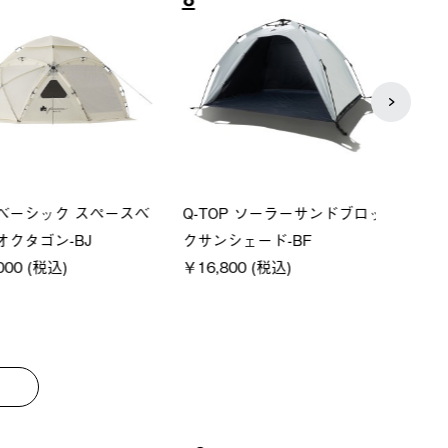
8
9
ーシック スペースベ
Q-TOP ソーラーサンドブロッ
ポケモ
クタゴン-BJ
クサンシェード-BF
￥5,7
00 (税込)
￥16,800 (税込)