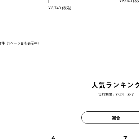
￥5,940 (税
L
￥3,740 (税込)
 24件（1ページ⽬を表⽰中）
人気ランキン
集計期間 : 7/24 - 8/7
総合