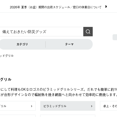
2026年 夏季（お盆）期間の出荷スケジュール／窓口の休業日について
カテゴリ
テーマ
ッドグリル
グリル
にして料理もOKなロゴスのピラミッドグリルシリーズ。だれでも簡単に約1
床が台形デザインなので輻射熱を焼き網面へと向かわせて効率的に燃焼します
グリル
ピラミッドグリル
卓上・そ