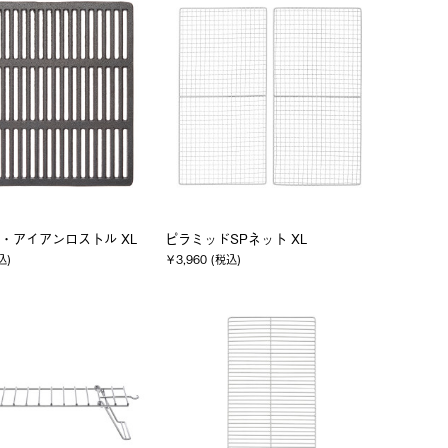
・アイアンロストル XL
ピラミッドSPネット XL
込)
￥3,960 (税込)