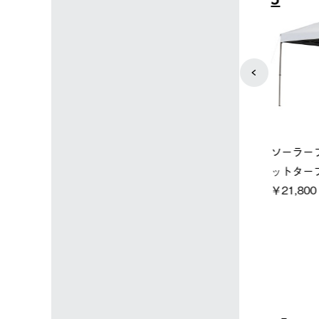
4
5
店限定】野電ボ
【ロゴスショップ限定】ハイ
ソーラーブ
＋氷点下パック
パー氷点下クーラーL＋氷点
ットタープ 
下パック2枚セット
￥21,800 
込)
￥15,800 (税込)