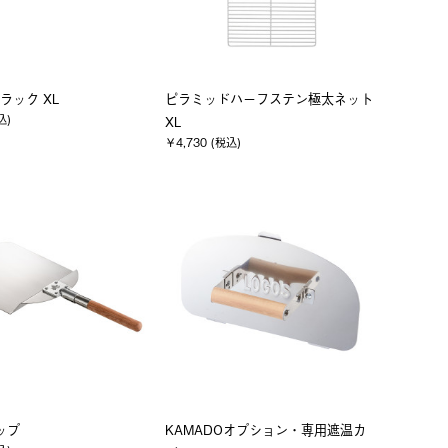
ラック XL
ピラミッドハーフステン極太ネット
込)
XL
￥4,730 (税込)
コップ
KAMADOオプション・専用遮温カ