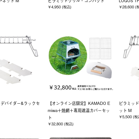
Pネット M
ピラミッドグリル・コンパクト
LOGOS T
￥4,950 (税込)
￥28,600 (
・デバイダー&ラックセ
【オンライン店限定】KAMADO E
ピラミッド
miwa＋焼網＋専用遮温カバーセッ
ット M
￥5,500 (税
ト
￥32,800 (税込)