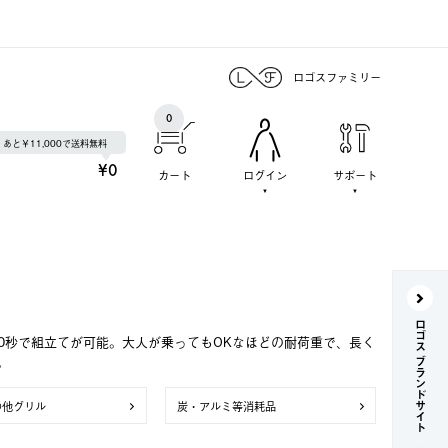
ロゴスファミリー
0
あと￥11,000で送料無料
¥0
カート
ログイン
サポート
ロゴス ブランドサイト
0秒で組立てが可能。大人が乗ってもOKなほどの耐荷重で、長く
。
の他グリル
炭・アルミ等消耗品