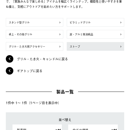
で、「家族みんなで楽しめる」アイテムを幅広くラインナップ。機能性と使いやすさを兼
ね備え、気軽にアウトドアを始めたい方をサポートします。
スタンド型グリル
ピラミッドグリル
卓上・その他グリル
炭・アルミ等消耗品
グリル・たき火用アクセサリー
ストーブ
グリル・たき火・キャンドルに戻る
ギアトップに戻る
製品一覧
1件中 1〜 1件（1ページ⽬を表⽰中）
並べ替え