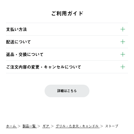
ご利用ガイド
支払い方法
以下のいずれかの方法でお支払いいただけます。
配送について
・クレジットカード決済
【発送スケジュール】
・コンビニ決済
返品・交換について
ご注文・ご入金完了より2営業日以内に商品を発送いたします。
・Pay-easy決済
※お客様都合の場合
土日祝の発送はございませんので、木曜日以降のご注文は週明け
ご注文内容の変更・キャンセルについて
の発送となる場合がございます。
ご注文完了後、変更・キャンセルの個別のご対応はお受けできま
【返品】
※予約販売・長期連休期間中のご注文は除く（別途スケジュール
せん。
商品到着後7日以内にご連絡ください。
をご案内いたします。）
LOGOS FAMILY会員の方は、会員マイページ内 購入履歴画面に
お客様都合の返品にかかる送料は、お客様ご負担とさせていただ
詳細はこちら
『注文をキャンセルする』ボタンが表示されている場合のみ、発
きます。
【配送時間指定】
送手配前のためサイト上よりご注文キャンセルが可能です。
ご注文の際、ご注文内容確認画面にて配送時間指定が可能です。
【交換】
配送時間指定がない場合は、最短でのお届けとなります。
システム上、商品の交換（同一商品のカラー・サイズ交換を含
む）は受け付けておりません。
【配送業者】
ホーム
製品一覧
ギア
グリル・たき火・キャンドル
ストーブ
一度お手元の商品を返品いただき、ご希望商品を再注文してくだ
佐川急便にて配送されます。