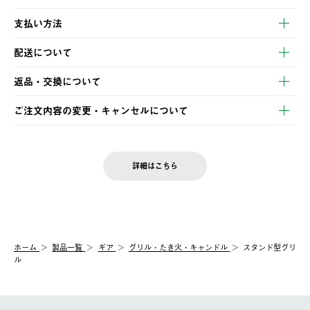
支払い方法
以下のいずれかの方法でお支払いいただけます。
配送について
・クレジットカード決済
【発送スケジュール】
・コンビニ決済
返品・交換について
ご注文・ご入金完了より2営業日以内に商品を発送いたします。
・Pay-easy決済
※お客様都合の場合
土日祝の発送はございませんので、木曜日以降のご注文は週明け
ご注文内容の変更・キャンセルについて
の発送となる場合がございます。
ご注文完了後、変更・キャンセルの個別のご対応はお受けできま
【返品】
※予約販売・長期連休期間中のご注文は除く（別途スケジュール
せん。
商品到着後7日以内にご連絡ください。
をご案内いたします。）
LOGOS FAMILY会員の方は、会員マイページ内 購入履歴画面に
お客様都合の返品にかかる送料は、お客様ご負担とさせていただ
詳細はこちら
『注文をキャンセルする』ボタンが表示されている場合のみ、発
きます。
【配送時間指定】
送手配前のためサイト上よりご注文キャンセルが可能です。
ご注文の際、ご注文内容確認画面にて配送時間指定が可能です。
【交換】
配送時間指定がない場合は、最短でのお届けとなります。
システム上、商品の交換（同一商品のカラー・サイズ交換を含
む）は受け付けておりません。
【配送業者】
ホーム
製品一覧
ギア
グリル・たき火・キャンドル
スタンド型グリ
一度お手元の商品を返品いただき、ご希望商品を再注文してくだ
佐川急便にて配送されます。
ル
さい。