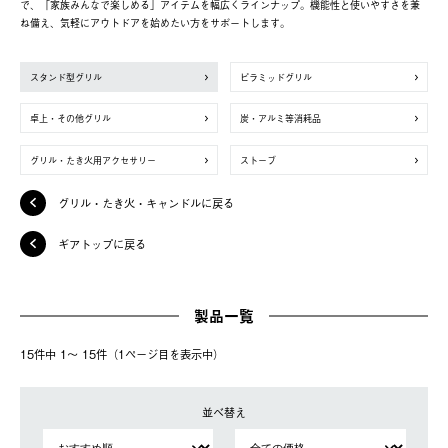
で、「家族みんなで楽しめる」アイテムを幅広くラインナップ。機能性と使いやすさを兼
ね備え、気軽にアウトドアを始めたい方をサポートします。
スタンド型グリル
ピラミッドグリル
卓上・その他グリル
炭・アルミ等消耗品
グリル・たき火用アクセサリー
ストーブ
グリル・たき火・キャンドルに戻る
ギアトップに戻る
製品一覧
15件中 1〜 15件（1ページ⽬を表⽰中）
並べ替え