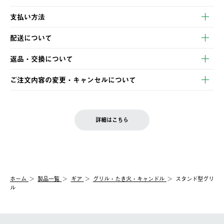
支払い方法
以下のいずれかの方法でお支払いいただけます。
配送について
・クレジットカード決済
【発送スケジュール】
・コンビニ決済
返品・交換について
ご注文・ご入金完了より2営業日以内に商品を発送いたします。
・Pay-easy決済
※お客様都合の場合
土日祝の発送はございませんので、木曜日以降のご注文は週明け
ご注文内容の変更・キャンセルについて
の発送となる場合がございます。
ご注文完了後、変更・キャンセルの個別のご対応はお受けできま
【返品】
※予約販売・長期連休期間中のご注文は除く（別途スケジュール
せん。
商品到着後7日以内にご連絡ください。
をご案内いたします。）
LOGOS FAMILY会員の方は、会員マイページ内 購入履歴画面に
お客様都合の返品にかかる送料は、お客様ご負担とさせていただ
詳細はこちら
『注文をキャンセルする』ボタンが表示されている場合のみ、発
きます。
【配送時間指定】
送手配前のためサイト上よりご注文キャンセルが可能です。
ご注文の際、ご注文内容確認画面にて配送時間指定が可能です。
【交換】
配送時間指定がない場合は、最短でのお届けとなります。
システム上、商品の交換（同一商品のカラー・サイズ交換を含
む）は受け付けておりません。
【配送業者】
ホーム
製品一覧
ギア
グリル・たき火・キャンドル
スタンド型グリ
一度お手元の商品を返品いただき、ご希望商品を再注文してくだ
佐川急便にて配送されます。
ル
さい。