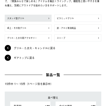
で、「家族みんなで楽しめる」アイテムを幅広くラインナップ。機能性と使いやすさを兼
ね備え、気軽にアウトドアを始めたい方をサポートします。
スタンド型グリル
ピラミッドグリル
卓上・その他グリル
炭・アルミ等消耗品
グリル・たき火用アクセサリー
ストーブ
グリル・たき火・キャンドルに戻る
ギアトップに戻る
製品一覧
15件中 1〜 15件（1ページ⽬を表⽰中）
並べ替え