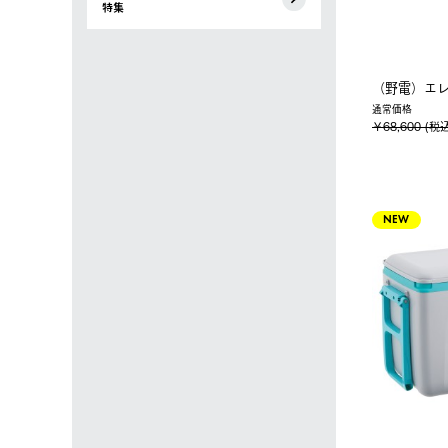
特集
（野電）エレ
通常価格
￥68,600 (税
NEW