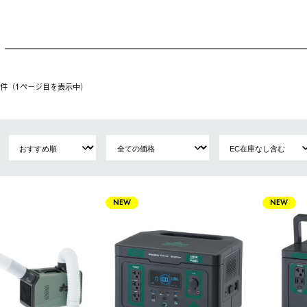
40件（1ページ⽬を表⽰中）
NEW
NEW