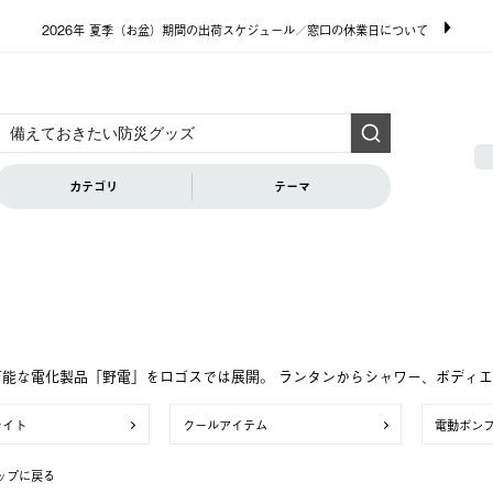
2026年 夏季（お盆）期間の出荷スケジュール／窓口の休業日について
カテゴリ
テーマ
可能な電化製品「野電」をロゴスでは展開。 ランタンからシャワー、ボディ
ライト
クールアイテム
電動ポン
ップに戻る