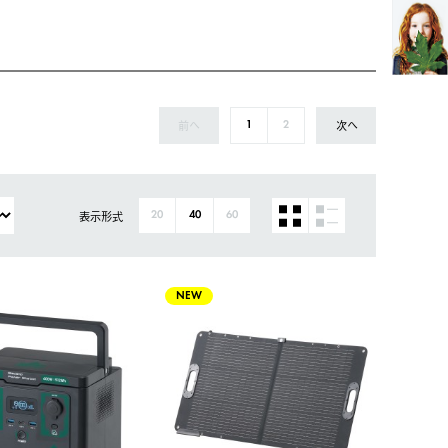
前へ
次へ
1
2
表示形式
20
40
60
NEW