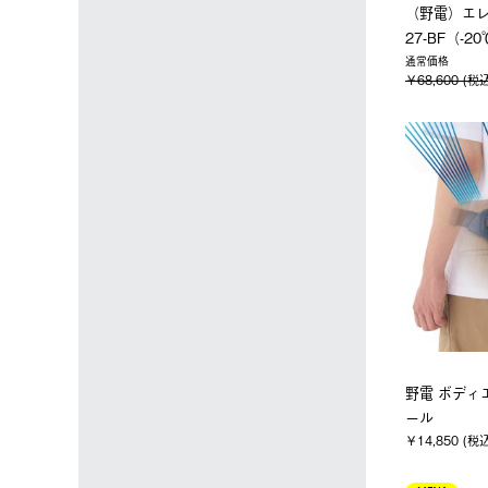
（野電）エレ
27-BF（-2
通常価格
￥68,600 (税
野電 ボディ
ール
￥14,850 (税