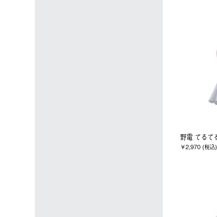
野電 てるて
￥2,970 (税込)