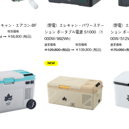
キャン・エアコン-BF
（野電）エレキャン・パワーステー
（野電）エ
ション ポータブル電源 S1000 （1
ション ポー
特別価格
込)
￥58,800 (税込)
000W/992Wh）
00W/512
通常価格
特別価格
通常価格
￥129,800 (税込)
￥109,800 (税込)
￥70,950 (
NEW