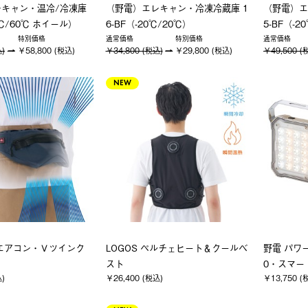
キャン・温冷/冷凍庫
（野電）エレキャン・冷凍冷蔵庫 1
（野電）エ
0℃/60℃ ホイール）
6-BF（-20℃/20℃）
5-BF（-2
特別価格
通常価格
特別価格
通常価格
込)
￥58,800 (税込)
￥34,800 (税込)
￥29,800 (税込)
￥49,500 (
NEW
エアコン・Ｖツインク
LOGOS ペルチェヒート＆クールベ
野電 パワ
スト
0・スマー
込)
￥26,400 (税込)
￥13,750 (