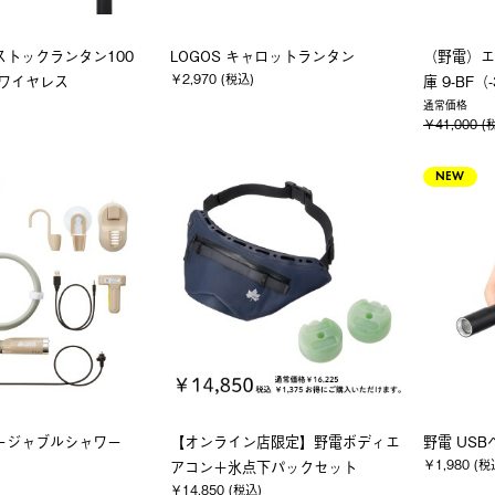
ストックランタン100
LOGOS キャロットランタン
（野電）エ
￥2,970 (税込)
ワイヤレス
庫 9-BF（
通常価格
￥41,000 (
NEW
ージャブルシャワー
【オンライン店限定】野電ボディエ
野電 US
￥1,980 (税
アコン＋氷点下パックセット
￥14,850 (税込)