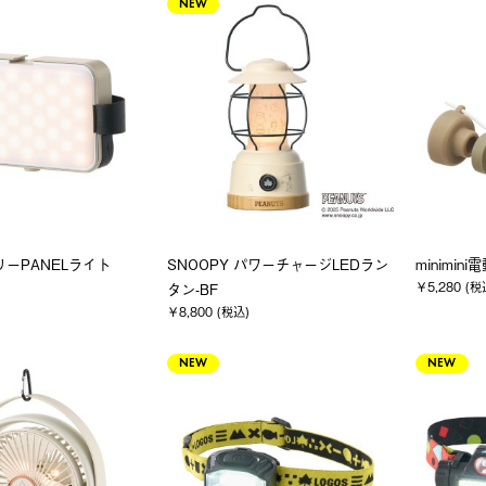
NEW
リーPANELライト
SNOOPY パワーチャージLEDラン
minimin
￥5,280 (税
タン-BF
￥8,800 (税込)
NEW
NEW