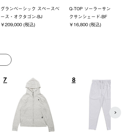
ーシック スペースベ
Q-TOP ソーラーサンドブロッ
neo
クタゴン-BJ
クサンシェード-BF
ン500
00 (税込)
￥16,800 (税込)
￥187
8
9