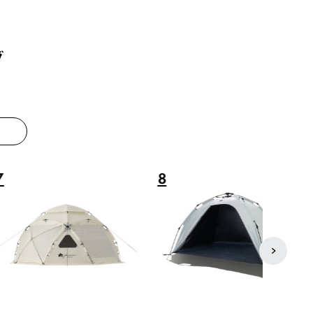
グ
8
9