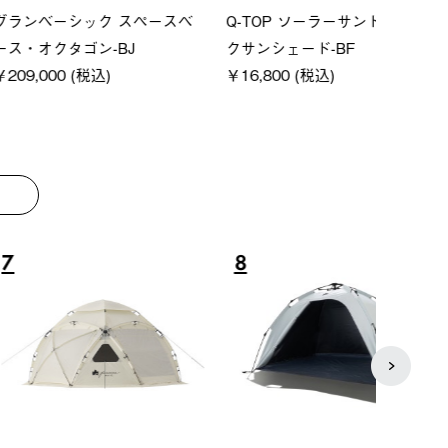
ーシック スペースベ
Q-TOP ソーラーサンドブロッ
ポケモ
クタゴン-BJ
クサンシェード-BF
￥5,7
00 (税込)
￥16,800 (税込)
8
9