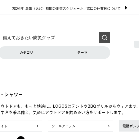
2026年 夏季（お盆）期間の出荷スケジュール／窓口の休業日について
カテゴリ
テーマ
・シャワー
ウトドアも、もっと快適に。LOGOSはテントやBBQグリルからウェアま
やすさを兼ね備え、気軽にアウトドアを始めたい方をサポートします。
ライト
クールアイテム
電動ポン