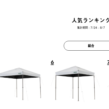
人気ランキン
集計期間 : 7/24 - 8/7
総合
6
7