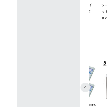
店限定】野電ボ
【ロゴスショップ限定】ハイ
ソーラーブ
＋氷点下パック
パー氷点下クーラーL＋氷点
ットタープ 
下パック2枚セット
￥21,800 
込)
￥15,800 (税込)
4
5