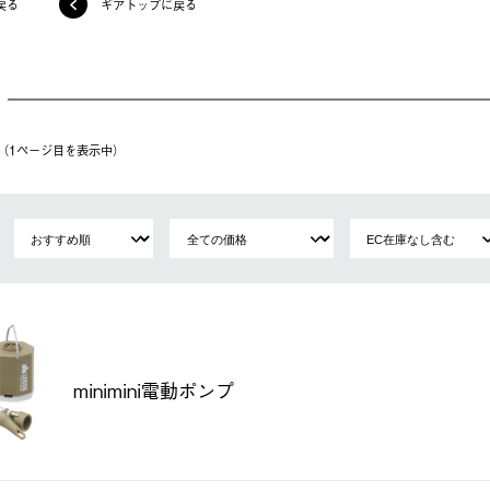
戻る
ギアトップに戻る
件（1ページ⽬を表⽰中）
minimini電動ポンプ