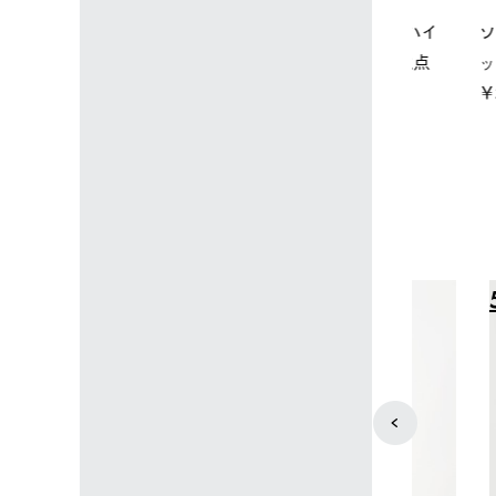
店限定】野電ボ
【ロゴスショップ限定】ハイ
ソーラーブ
＋氷点下パック
パー氷点下クーラーL＋氷点
ットタープ 
下パック2枚セット
￥21,800 
込)
￥15,800 (税込)
4
5