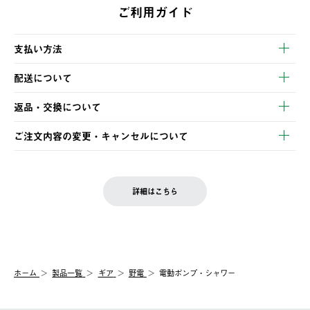
ご利用ガイド
支払い方法
以下のいずれかの方法でお支払いいただけます。
配送について
・クレジットカード決済
【発送スケジュール】
・コンビニ決済
返品・交換について
ご注文・ご入金完了より2営業日以内に商品を発送いたします。
・Pay-easy決済
※お客様都合の場合
土日祝の発送はございませんので、木曜日以降のご注文は週明け
ご注文内容の変更・キャンセルについて
の発送となる場合がございます。
ご注文完了後、変更・キャンセルの個別のご対応はお受けできま
【返品】
※予約販売・長期連休期間中のご注文は除く（別途スケジュール
せん。
商品到着後7日以内にご連絡ください。
をご案内いたします。）
LOGOS FAMILY会員の方は、会員マイページ内 購入履歴画面に
お客様都合の返品にかかる送料は、お客様ご負担とさせていただ
詳細はこちら
『注文をキャンセルする』ボタンが表示されている場合のみ、発
きます。
【配送時間指定】
送手配前のためサイト上よりご注文キャンセルが可能です。
ご注文の際、ご注文内容確認画面にて配送時間指定が可能です。
【交換】
配送時間指定がない場合は、最短でのお届けとなります。
システム上、商品の交換（同一商品のカラー・サイズ交換を含
む）は受け付けておりません。
【配送業者】
ホーム
製品一覧
ギア
野電
電動ポンプ・シャワー
一度お手元の商品を返品いただき、ご希望商品を再注文してくだ
佐川急便にて配送されます。
さい。