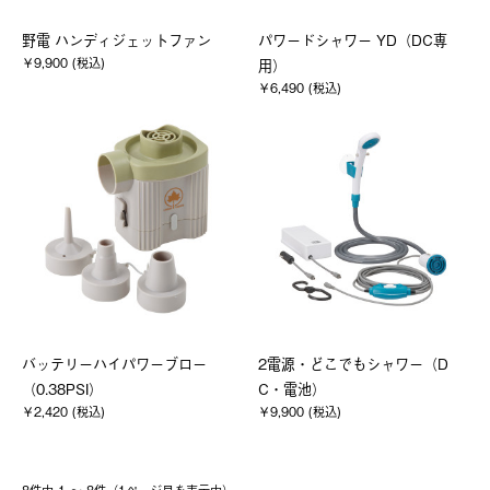
野電 ハンディジェットファン
パワードシャワー YD（DC専
￥9,900 (税込)
用）
￥6,490 (税込)
バッテリーハイパワーブロー
2電源・どこでもシャワー（D
（0.38PSI）
C・電池）
￥2,420 (税込)
￥9,900 (税込)
8件中 1 〜 8件（1ページ⽬を表⽰中）