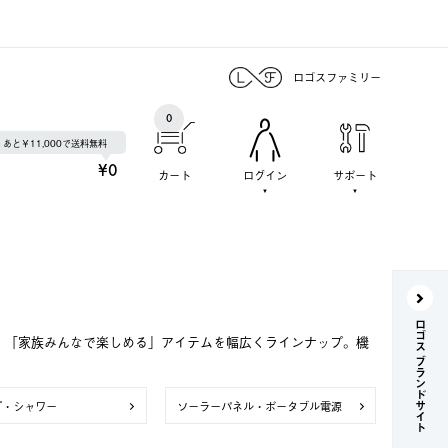
ロゴスファミリー
0
あと￥11,000で送料無料
¥0
カート
ログイン
サポート
ロゴス ブランドサイト
で、「家族みんなで楽しめる」アイテムを幅広くラインナップ。機
プ・シャワー
ソーラーパネル・ポータブル電源