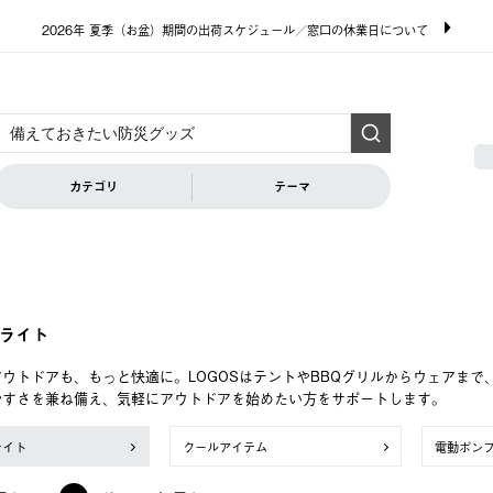
2026年 夏季（お盆）期間の出荷スケジュール／窓口の休業日について
カテゴリ
テーマ
ライト
ウトドアも、もっと快適に。LOGOSはテントやBBQグリルからウェアま
やすさを兼ね備え、気軽にアウトドアを始めたい方をサポートします。
ライト
クールアイテム
電動ポン