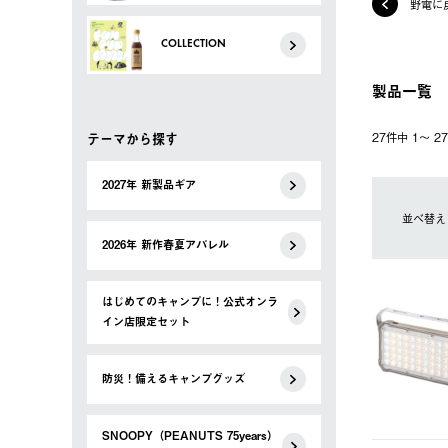
野電に
COLLECTION
製品一覧
テーマから探す
27件中 1〜 
2027年 新製品ギア
並べ替え
2026年 新作春夏アパレル
はじめてのキャンプに！公式オンラ
イン店限定セット
防災！備えるキャンプグッズ
SNOOPY（PEANUTS 75years）