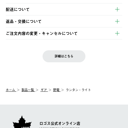
以下のいずれかの方法でお支払いいただけます。
配送について
・クレジットカード決済
【発送スケジュール】
・コンビニ決済
返品・交換について
ご注文・ご入金完了より2営業日以内に商品を発送いたします。
・Pay-easy決済
※お客様都合の場合
土日祝の発送はございませんので、木曜日以降のご注文は週明け
ご注文内容の変更・キャンセルについて
の発送となる場合がございます。
ご注文完了後、変更・キャンセルの個別のご対応はお受けできま
【返品】
※予約販売・長期連休期間中のご注文は除く（別途スケジュール
せん。
商品到着後7日以内にご連絡ください。
をご案内いたします。）
LOGOS FAMILY会員の方は、会員マイページ内 購入履歴画面に
お客様都合の返品にかかる送料は、お客様ご負担とさせていただ
詳細はこちら
『注文をキャンセルする』ボタンが表示されている場合のみ、発
きます。
【配送時間指定】
送手配前のためサイト上よりご注文キャンセルが可能です。
ご注文の際、ご注文内容確認画面にて配送時間指定が可能です。
【交換】
配送時間指定がない場合は、最短でのお届けとなります。
システム上、商品の交換（同一商品のカラー・サイズ交換を含
む）は受け付けておりません。
【配送業者】
ホーム
製品一覧
ギア
野電
ランタン・ライト
一度お手元の商品を返品いただき、ご希望商品を再注文してくだ
佐川急便にて配送されます。
さい。
ロゴス公式オンライン店