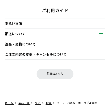
ご利用ガイド
支払い方法
以下のいずれかの方法でお支払いいただけます。
配送について
・クレジットカード決済
【発送スケジュール】
・コンビニ決済
返品・交換について
ご注文・ご入金完了より2営業日以内に商品を発送いたします。
・Pay-easy決済
※お客様都合の場合
土日祝の発送はございませんので、木曜日以降のご注文は週明け
ご注文内容の変更・キャンセルについて
の発送となる場合がございます。
ご注文完了後、変更・キャンセルの個別のご対応はお受けできま
【返品】
※予約販売・長期連休期間中のご注文は除く（別途スケジュール
せん。
商品到着後7日以内にご連絡ください。
をご案内いたします。）
LOGOS FAMILY会員の方は、会員マイページ内 購入履歴画面に
お客様都合の返品にかかる送料は、お客様ご負担とさせていただ
詳細はこちら
『注文をキャンセルする』ボタンが表示されている場合のみ、発
きます。
【配送時間指定】
送手配前のためサイト上よりご注文キャンセルが可能です。
ご注文の際、ご注文内容確認画面にて配送時間指定が可能です。
【交換】
配送時間指定がない場合は、最短でのお届けとなります。
システム上、商品の交換（同一商品のカラー・サイズ交換を含
む）は受け付けておりません。
【配送業者】
ホーム
製品一覧
ギア
野電
ソーラーパネル・ポータブル電源
一度お手元の商品を返品いただき、ご希望商品を再注文してくだ
佐川急便にて配送されます。