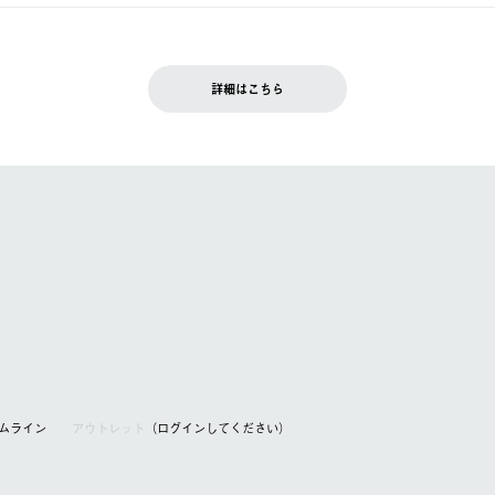
できません。
入履歴画面に『注文をキャンセルする』ボタンが表示されている場合のみ、
です。配送時間指定がない場合は、最短でのお届けとなります。
いただきます。
詳細はこちら
を含む）は受け付けておりません。
てください。
アムライン
アウトレット
（ログインしてください）