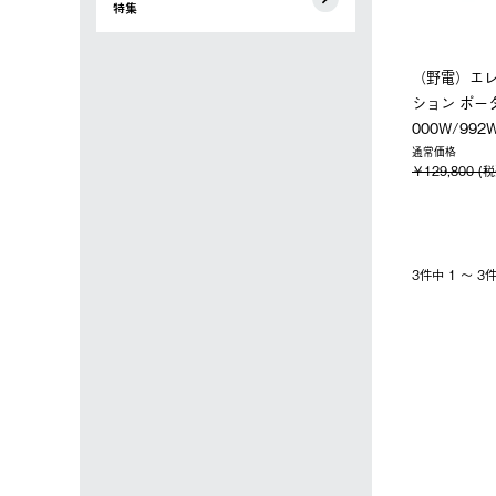
特集
（野電）エ
ション ポータ
000W/992
通常価格
￥129,800 (
3件中 1 〜 