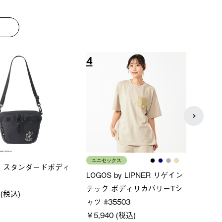
8
9
ス
メンズ
LOGO
ムホールジップフーデ
クールタッチリラックスパン
SACK
ツ
￥21,
￥5,500 (税込)
特別価格
税込)
￥4,000 (税込)