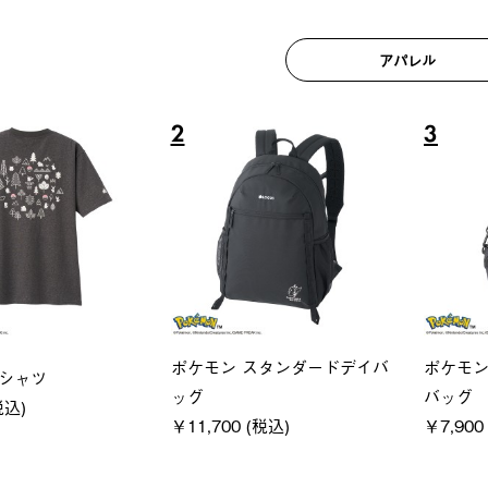
アパレル
6
7
ユニセックス
レディー
フーディ
LOGOS by LIPNER リゲイン
ＵＶサ
税込)
テック ボディリカバリーショ
ィ
ーツ #35504
通常価格
￥5,500 (
￥5,940 (税込)