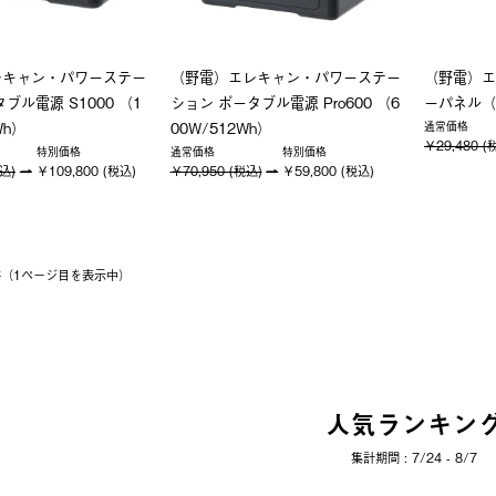
レキャン・パワーステー
（野電）エレキャン・パワーステー
（野電）エ
ブル電源 S1000 （1
ション ポータブル電源 Pro600 （6
ーパネル（
Wh）
00W/512Wh）
通常価格
￥29,480 (
特別価格
通常価格
特別価格
税込)
￥109,800 (税込)
￥70,950 (税込)
￥59,800 (税込)
3件（1ページ⽬を表⽰中）
人気ランキン
集計期間 : 7/24 - 8/7