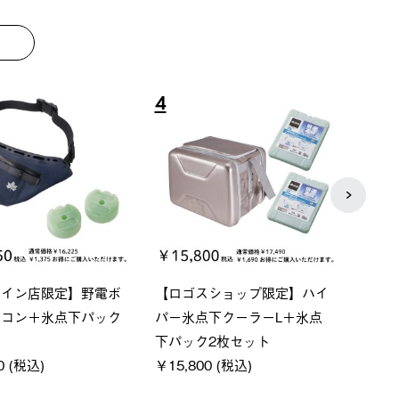
8
9
ーシック スペースベ
Q-TOP ソーラーサンドブロッ
neo
クタゴン-BJ
クサンシェード-BF
ン500
00 (税込)
￥16,800 (税込)
通常価格
￥187,0