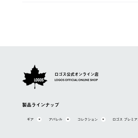
【返品】
ご注文完了後、変更・キャンセルの個別のご対応はお受け
【配送時間指定】
商品到着後7日以内にご連絡ください。
LOGOS FAMILY会員の方は、会員マイページ内 購
ご注文の際、ご注文内容確認画面にて配送時間指定が可能
お客様都合の返品にかかる送料は、お客様ご負担とさせて
【配送業者】
【交換】
佐川急便にて配送されます。
システム上、商品の交換（同一商品のカラー・サイズ交換
一度お手元の商品を返品いただき、ご希望商品を再注文し
ロゴス公式オンライン店
LOGOS OFFICIAL ONLINE SHOP
製品ラインナップ
ギア
アパレル
コレクション
ロゴス プレミ