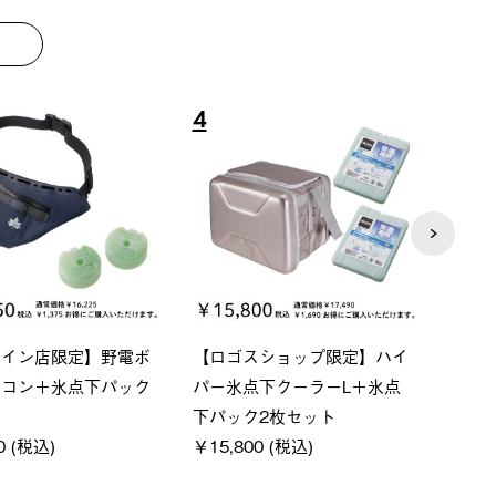
8
9
ーシック スペースベ
Q-TOP ソーラーサンドブロッ
ポケモ
クタゴン-BJ
クサンシェード-BF
￥5,7
00 (税込)
￥16,800 (税込)