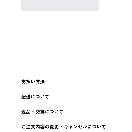
支払い方法
以下のいずれかの方法でお支払いいただけます。
配送について
・クレジットカード決済
・コンビニ決済
【発送スケジュール】
返品・交換について
・Pay-easy決済
ご注文・ご入金完了より2営業日以内に商品を発送いたしま
土日祝の発送はございませんので、木曜日以降のご注文は
※お客様都合の場合
ご注文内容の変更・キャンセルについて
※予約販売・長期連休期間中のご注文は除く（別途スケジ