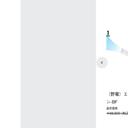
4
5
店限定】野電ボ
【ロゴスショップ限定】ハイ
ソーラーブ
＋氷点下パック
パー氷点下クーラーL＋氷点
ットタープ 
下パック2枚セット
￥21,800 
込)
￥15,800 (税込)