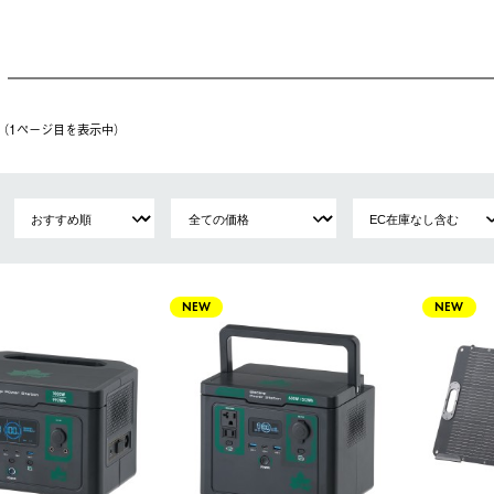
件（1ページ⽬を表⽰中）
NEW
NEW