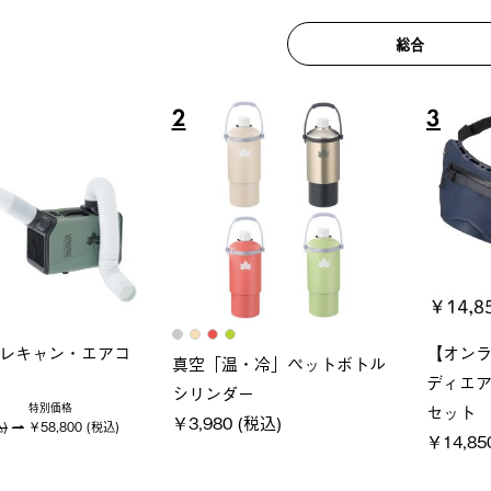
総合
6
7
ロック 風抜きQセ
ソーラーブロック 風抜きQセ
グランベ
250-BG
ットタープ 200-BG
ース・オ
(税込)
￥18,800 (税込)
￥209,0