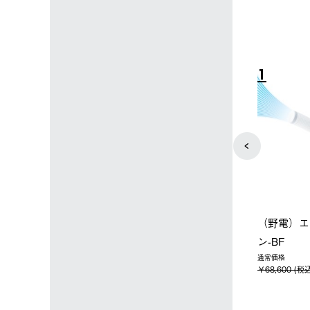
4
5
店限定】野電ボ
【ロゴスショップ限定】ハイ
ソーラーブ
＋氷点下パック
パー氷点下クーラーL＋氷点
ットタープ 
下パック2枚セット
￥21,800 
込)
￥15,800 (税込)