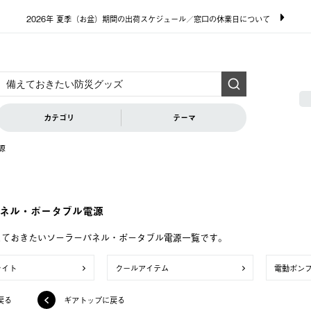
2026年 夏季（お盆）期間の出荷スケジュール／窓口の休業日について
カテゴリ
テーマ
源
ネル・ポータブル電源
えておきたいソーラーパネル・ポータブル電源一覧です。
ライト
クールアイテム
電動ポン
戻る
ギアトップに戻る