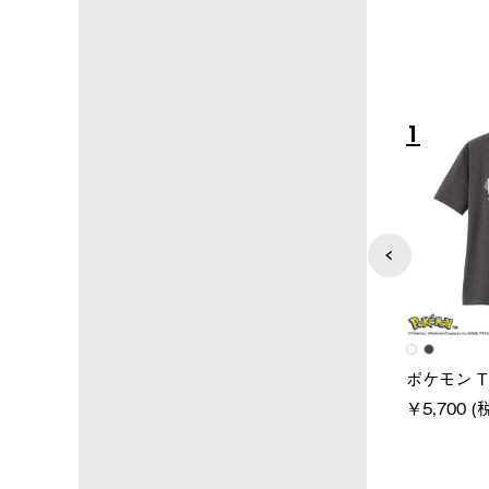
4
5
ユニセックス
レディース
タンダードボディ
LOGOS by LIPNER リゲイン
ノーメイク
テック ボディリカバリーTシ
￥5,940 (
)
ャツ #35503
￥5,940 (税込)