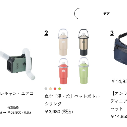
ギア
6
7
ロック 風抜きQセ
ソーラーブロック 風抜きQセ
グランベ
250-BG
ットタープ 200-BG
ース・オ
(税込)
￥18,800 (税込)
￥209,0