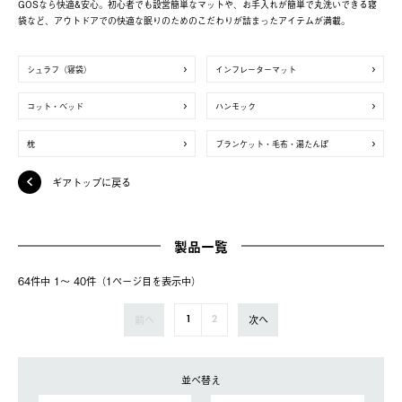
GOSなら快適&安心。初心者でも設営簡単なマットや、お手入れが簡単で丸洗いできる寝
袋など、アウトドアでの快適な眠りのためのこだわりが詰まったアイテムが満載。
シュラフ（寝袋）
インフレーターマット
コット・ベッド
ハンモック
枕
ブランケット・毛布・湯たんぽ
ギアトップに戻る
製品一覧
64件中 1〜 40件（1ページ⽬を表⽰中）
前へ
次へ
1
2
並べ替え