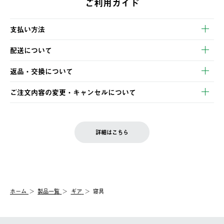
ご利用ガイド
支払い方法
以下のいずれかの方法でお支払いいただけます。
配送について
・クレジットカード決済
【発送スケジュール】
・コンビニ決済
返品・交換について
ご注文・ご入金完了より2営業日以内に商品を発送いたします。
・Pay-easy決済
※お客様都合の場合
土日祝の発送はございませんので、木曜日以降のご注文は週明け
ご注文内容の変更・キャンセルについて
の発送となる場合がございます。
ご注文完了後、変更・キャンセルの個別のご対応はお受けできま
【返品】
※予約販売・長期連休期間中のご注文は除く（別途スケジュール
せん。
商品到着後7日以内にご連絡ください。
をご案内いたします。）
LOGOS FAMILY会員の方は、会員マイページ内 購入履歴画面に
お客様都合の返品にかかる送料は、お客様ご負担とさせていただ
詳細はこちら
『注文をキャンセルする』ボタンが表示されている場合のみ、発
きます。
【配送時間指定】
送手配前のためサイト上よりご注文キャンセルが可能です。
ご注文の際、ご注文内容確認画面にて配送時間指定が可能です。
【交換】
配送時間指定がない場合は、最短でのお届けとなります。
システム上、商品の交換（同一商品のカラー・サイズ交換を含
む）は受け付けておりません。
【配送業者】
ホーム
製品一覧
ギア
寝具
一度お手元の商品を返品いただき、ご希望商品を再注文してくだ
佐川急便にて配送されます。
さい。