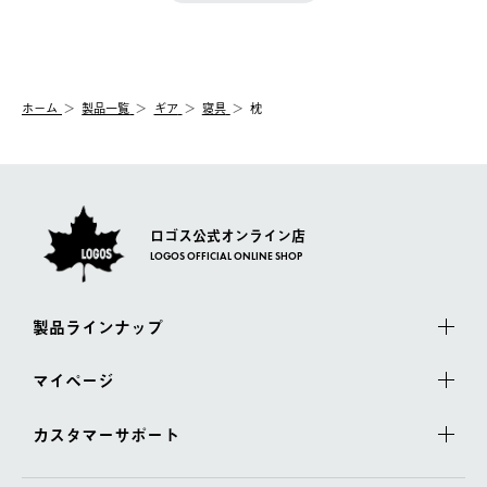
きます。
【配送時間指定】
送手配前のためサイト上よりご注文キャンセルが可能です。
ご注文の際、ご注文内容確認画面にて配送時間指定が可能です。
【交換】
配送時間指定がない場合は、最短でのお届けとなります。
システム上、商品の交換（同一商品のカラー・サイズ交換を含
む）は受け付けておりません。
【配送業者】
ホーム
製品一覧
ギア
寝具
枕
一度お手元の商品を返品いただき、ご希望商品を再注文してくだ
佐川急便にて配送されます。
さい。
ロゴス公式オンライン店
LOGOS OFFICIAL ONLINE SHOP
製品ラインナップ
マイページ
カスタマーサポート