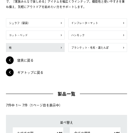
で、「家族みんなで楽しめる」アイテムを幅広くラインナップ。機能性と使いやすさを兼
ね備え、気軽にアウトドアを始めたい方をサポートします。
シュラフ（寝袋）
インフレーターマット
コット・ベッド
ハンモック
枕
ブランケット・毛布・湯たんぽ
寝具に戻る
ギアトップに戻る
製品一覧
7件中 1〜 7件（1ページ⽬を表⽰中）
並べ替え