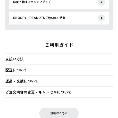
防災！備えるキャンプグッズ
SNOOPY（PEANUTS 75years）特集
ご利用ガイド
支払い方法
以下のいずれかの方法でお支払いいただけます。
配送について
・クレジットカード決済
【発送スケジュール】
・コンビニ決済
返品・交換について
ご注文・ご入金完了より2営業日以内に商品を発送いたします。
・Pay-easy決済
※お客様都合の場合
土日祝の発送はございませんので、木曜日以降のご注文は週明け
ご注文内容の変更・キャンセルについて
の発送となる場合がございます。
ご注文完了後、変更・キャンセルの個別のご対応はお受けできま
【返品】
※予約販売・長期連休期間中のご注文は除く（別途スケジュール
せん。
商品到着後7日以内にご連絡ください。
をご案内いたします。）
LOGOS FAMILY会員の方は、会員マイページ内 購入履歴画面に
お客様都合の返品にかかる送料は、お客様ご負担とさせていただ
詳細はこちら
『注文をキャンセルする』ボタンが表示されている場合のみ、発