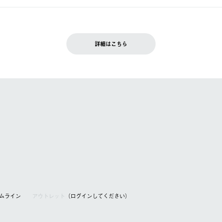
できません。
入履歴画面に『注文をキャンセルする』ボタンが表示されている場合のみ、
です。配送時間指定がない場合は、最短でのお届けとなります。
いただきます。
詳細はこちら
を含む）は受け付けておりません。
てください。
アムライン
アウトレット
（ログインしてください）