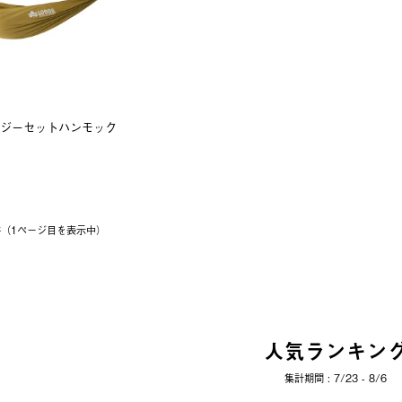
イージーセットハンモック
1件（1ページ⽬を表⽰中）
人気ランキン
集計期間 : 7/23 - 8/6