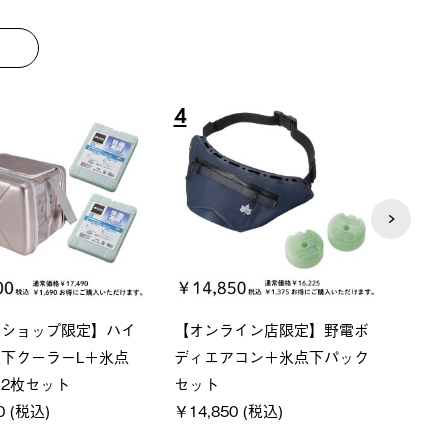
8
9
ーシック スペースベ
Q-TOP ソーラーサンドブロッ
ソーラ
クタゴン-BJ
クサンシェード-BF
ットタ
00 (税込)
￥16,800 (税込)
￥18,