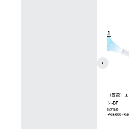
4
5
ップ限定】ハイ
【オンライン店限定】野電ボ
ソーラーブ
ーラーL＋氷点
ディエアコン＋氷点下パック
ットタープ 
セット
セット
￥21,800 
込)
￥14,850 (税込)