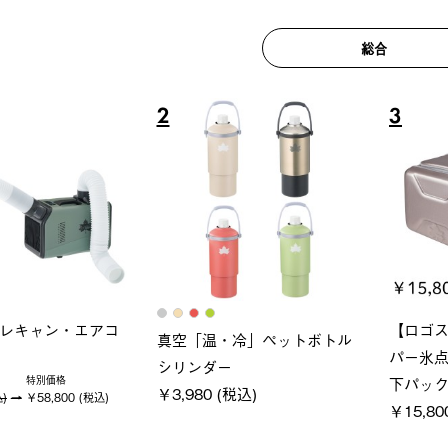
総合
6
7
ロック 風抜きQセ
グランベ
ポケモン Tシャツ
250-BG
ース・オ
￥5,700 (税込)
(税込)
￥209,0