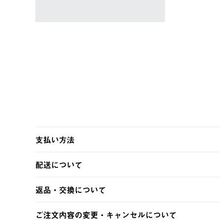
支払い方法
以下のいずれかの方法でお支払いいただけます。
配送について
・クレジットカード決済
・コンビニ決済
【発送スケジュール】
返品・交換について
・Pay-easy決済
ご注文・ご入金完了より2営業日以内に商品を発送いたしま
土日祝の発送はございませんので、木曜日以降のご注文は
※お客様都合の場合
ご注文内容の変更・キャンセルについて
※予約販売・長期連休期間中のご注文は除く（別途スケジ