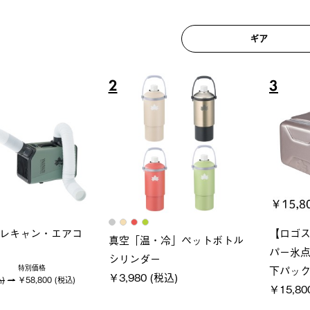
ギア
6
7
ロック 風抜きQセ
グランベーシック スペースベ
Q-TO
250-BG
ース・オクタゴン-BJ
クサンシ
(税込)
￥209,000 (税込)
￥16,80