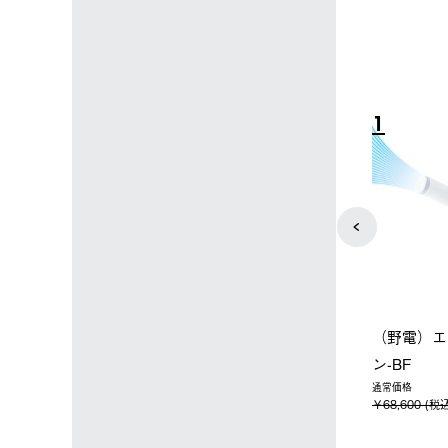
4
5
ップ限定】ハイ
【オンライン店限定】野電ボ
ソーラーブ
ーラーL＋氷点
ディエアコン＋氷点下パック
ットタープ 
セット
セット
￥21,800 
込)
￥14,850 (税込)