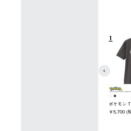
4
5
ユニセックス
レディース
タンダードボディ
LOGOS by LIPNER リゲイン
ノーメイク
テック ボディリカバリーTシ
￥5,940 (
)
ャツ #35503
￥5,940 (税込)