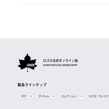
【返品】
ご注文完了後、変更・キャンセルの個別のご対応はお受け
【配送時間指定】
商品到着後7日以内にご連絡ください。
LOGOS FAMILY会員の方は、会員マイページ内 購
ご注文の際、ご注文内容確認画面にて配送時間指定が可能
お客様都合の返品にかかる送料は、お客様ご負担とさせて
【配送業者】
【交換】
佐川急便にて配送されます。
システム上、商品の交換（同一商品のカラー・サイズ交換
一度お手元の商品を返品いただき、ご希望商品を再注文し
ロゴス公式オンライン店
LOGOS OFFICIAL ONLINE SHOP
製品ラインナップ
ギア
アパレル
コレクション
ロゴス プレミ