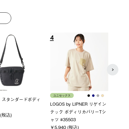
8
9
メンズ
レディ
×FOOTMARK RAKU
クールタッチリラックスＴシ
ＵＶ
ャツ
ィ
0 (税込)
￥4,400 (税込)
通常価格
￥5,500