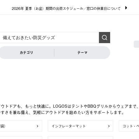
2026年 夏季（お盆）期間の出荷スケジュール／窓口の休業日について
カテゴリ
テーマ
ウトドアも、もっと快適に。LOGOSはテントやBBQグリルからウェアま
やすさを兼ね備え、気軽にアウトドアを始めたい方をサポートします。
寝袋）
インフレーターマット
コット・