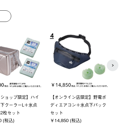
8
9
P ソーラーサンドブロッ
ソーラーブロック 風抜きQセ
【ロ
ェード-BF
ットタープ 200-BG
パー
0 (税込)
￥18,800 (税込)
下パ
￥12,