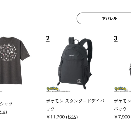
アパレル
6
7
ユニセックス
LOGOS
フーディ
LOGOS by LIPNER リゲイン
SACK
税込)
テック ボディリカバリーショ
￥21,78
ーツ #35504
￥5,940 (税込)