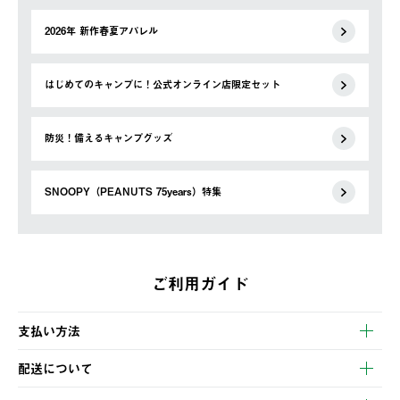
2026年 新作春夏アパレル
はじめてのキャンプに！公式オンライン店限定セット
防災！備えるキャンプグッズ
SNOOPY（PEANUTS 75years）特集
ご利用ガイド
支払い方法
以下のいずれかの方法でお支払いいただけます。
配送について
・クレジットカード決済
【発送スケジュール】
・コンビニ決済