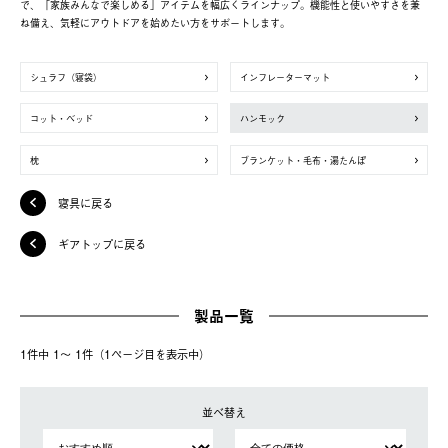
で、「家族みんなで楽しめる」アイテムを幅広くラインナップ。機能性と使いやすさを兼
ね備え、気軽にアウトドアを始めたい方をサポートします。
シュラフ（寝袋）
インフレーターマット
コット・ベッド
ハンモック
枕
ブランケット・毛布・湯たんぽ
寝具に戻る
ギアトップに戻る
製品一覧
1件中 1〜 1件（1ページ⽬を表⽰中）
並べ替え