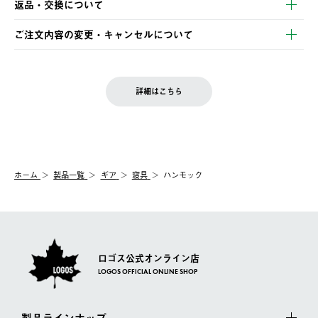
返品・交換について
ご注文・ご入金完了より2営業日以内に商品を発送いたします。
・Pay-easy決済
※お客様都合の場合
土日祝の発送はございませんので、木曜日以降のご注文は週明け
ご注文内容の変更・キャンセルについて
の発送となる場合がございます。
ご注文完了後、変更・キャンセルの個別のご対応はお受けできま
【返品】
※予約販売・長期連休期間中のご注文は除く（別途スケジュール
せん。
商品到着後7日以内にご連絡ください。
をご案内いたします。）
LOGOS FAMILY会員の方は、会員マイページ内 購入履歴画面に
お客様都合の返品にかかる送料は、お客様ご負担とさせていただ
詳細はこちら
『注文をキャンセルする』ボタンが表示されている場合のみ、発
きます。
【配送時間指定】
送手配前のためサイト上よりご注文キャンセルが可能です。
ご注文の際、ご注文内容確認画面にて配送時間指定が可能です。
【交換】
配送時間指定がない場合は、最短でのお届けとなります。
システム上、商品の交換（同一商品のカラー・サイズ交換を含
む）は受け付けておりません。
【配送業者】
ホーム
製品一覧
ギア
寝具
ハンモック
一度お手元の商品を返品いただき、ご希望商品を再注文してくだ
佐川急便にて配送されます。
さい。
ロゴス公式オンライン店
LOGOS OFFICIAL ONLINE SHOP
製品ラインナップ