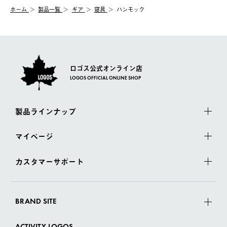
む）は受け付けておりません。
【配送業者】
ホーム
製品一覧
ギア
寝具
ハンモック
一度お手元の商品を返品いただき、ご希望商品を再注文してくだ
佐川急便にて配送されます。
さい。
ロゴス公式オンライン店
LOGOS OFFICIAL ONLINE SHOP
製品ラインナップ
マイページ
カスタマーサポート
BRAND SITE