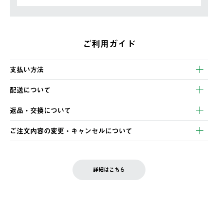
ご利用ガイド
支払い方法
以下のいずれかの方法でお支払いいただけます。
配送について
・クレジットカード決済
【発送スケジュール】
・コンビニ決済
返品・交換について
ご注文・ご入金完了より2営業日以内に商品を発送いたします。
・Pay-easy決済
※お客様都合の場合
土日祝の発送はございませんので、木曜日以降のご注文は週明け
ご注文内容の変更・キャンセルについて
の発送となる場合がございます。
ご注文完了後、変更・キャンセルの個別のご対応はお受けできま
【返品】
※予約販売・長期連休期間中のご注文は除く（別途スケジュール
せん。
商品到着後7日以内にご連絡ください。
をご案内いたします。）
LOGOS FAMILY会員の方は、会員マイページ内 購入履歴画面に
お客様都合の返品にかかる送料は、お客様ご負担とさせていただ
詳細はこちら
『注文をキャンセルする』ボタンが表示されている場合のみ、発
きます。
【配送時間指定】
送手配前のためサイト上よりご注文キャンセルが可能です。
ご注文の際、ご注文内容確認画面にて配送時間指定が可能です。
【交換】
配送時間指定がない場合は、最短でのお届けとなります。
システム上、商品の交換（同一商品のカラー・サイズ交換を含