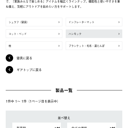
で、「家族みんなで楽しめる」アイテムを幅広くラインナップ。機能性と使いやすさを兼
ね備え、気軽にアウトドアを始めたい方をサポートします。
シュラフ（寝袋）
インフレーターマット
コット・ベッド
ハンモック
枕
ブランケット・毛布・湯たんぽ
寝具に戻る
ギアトップに戻る
製品一覧
1件中 1〜 1件（1ページ⽬を表⽰中）
並べ替え