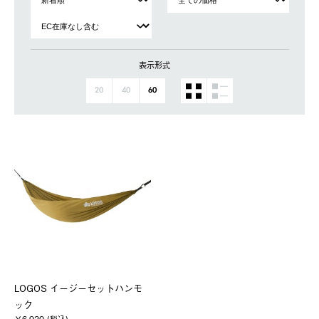
表示形式
20
40
60
LOGOS イージーセットハンモ
ック