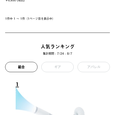
￥6,930 (税込)
1件中 1 〜 1件（1ページ⽬を表⽰中）
人気ランキング
集計期間 : 7/24 - 8/7
総合
ギア
アパレル
1