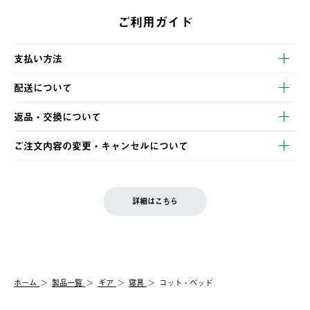
ご利用ガイド
支払い方法
以下のいずれかの方法でお支払いいただけます。
配送について
・クレジットカード決済
【発送スケジュール】
・コンビニ決済
返品・交換について
ご注文・ご入金完了より2営業日以内に商品を発送いたします。
・Pay-easy決済
※お客様都合の場合
土日祝の発送はございませんので、木曜日以降のご注文は週明け
ご注文内容の変更・キャンセルについて
の発送となる場合がございます。
ご注文完了後、変更・キャンセルの個別のご対応はお受けできま
【返品】
※予約販売・長期連休期間中のご注文は除く（別途スケジュール
せん。
商品到着後7日以内にご連絡ください。
をご案内いたします。）
LOGOS FAMILY会員の方は、会員マイページ内 購入履歴画面に
お客様都合の返品にかかる送料は、お客様ご負担とさせていただ
詳細はこちら
『注文をキャンセルする』ボタンが表示されている場合のみ、発
きます。
【配送時間指定】
送手配前のためサイト上よりご注文キャンセルが可能です。
ご注文の際、ご注文内容確認画面にて配送時間指定が可能です。
【交換】
配送時間指定がない場合は、最短でのお届けとなります。
システム上、商品の交換（同一商品のカラー・サイズ交換を含
む）は受け付けておりません。
【配送業者】
ホーム
製品一覧
ギア
寝具
コット・ベッド
一度お手元の商品を返品いただき、ご希望商品を再注文してくだ
佐川急便にて配送されます。
さい。