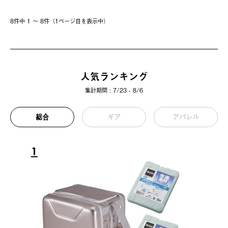
8件中 1 〜 8件（1ページ⽬を表⽰中）
人気ランキング
集計期間 : 7/23 - 8/6
総合
ギア
アパレル
1