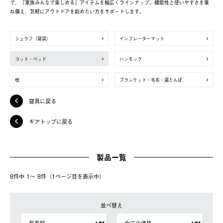
で、「家族みんなで楽しめる」アイテムを幅広くラインナップ。機能性と使いやすさを兼
ね備え、気軽にアウトドアを始めたい方をサポートします。
シュラフ（寝袋）
インフレーターマット
コット・ベッド
ハンモック
枕
ブランケット・毛布・湯たんぽ
寝具に戻る
ギアトップに戻る
製品一覧
8件中 1〜 8件（1ページ⽬を表⽰中）
並べ替え