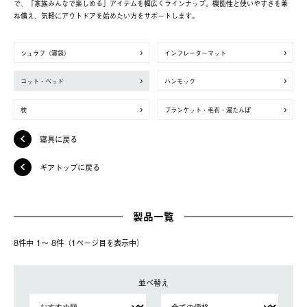
で、「家族みんなで楽しめる」アイテムを幅広くラインナップ。機能性と使いやすさを兼
ね備え、気軽にアウトドアを始めたい方をサポートします。
シュラフ（寝袋）
インフレーターマット
コット・ベッド
ハンモック
枕
ブランケット・毛布・湯たんぽ
寝具に戻る
ギアトップに戻る
製品一覧
8件中 1〜 8件（1ページ⽬を表⽰中）
並べ替え