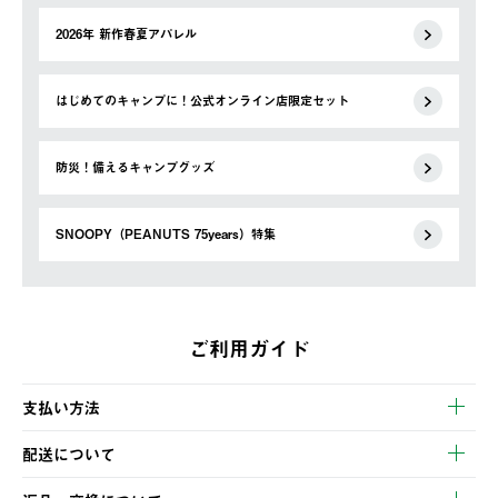
2026年 新作春夏アパレル
はじめてのキャンプに！公式オンライン店限定セット
防災！備えるキャンプグッズ
SNOOPY（PEANUTS 75years）特集
ご利用ガイド
支払い方法
以下のいずれかの方法でお支払いいただけます。
配送について
・クレジットカード決済
【発送スケジュール】
・コンビニ決済