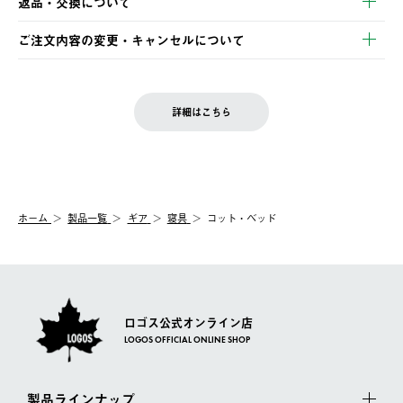
返品・交換について
ご注文・ご入金完了より2営業日以内に商品を発送いたします。
・Pay-easy決済
※お客様都合の場合
土日祝の発送はございませんので、木曜日以降のご注文は週明け
ご注文内容の変更・キャンセルについて
の発送となる場合がございます。
ご注文完了後、変更・キャンセルの個別のご対応はお受けできま
【返品】
※予約販売・長期連休期間中のご注文は除く（別途スケジュール
せん。
商品到着後7日以内にご連絡ください。
をご案内いたします。）
LOGOS FAMILY会員の方は、会員マイページ内 購入履歴画面に
お客様都合の返品にかかる送料は、お客様ご負担とさせていただ
詳細はこちら
『注文をキャンセルする』ボタンが表示されている場合のみ、発
きます。
【配送時間指定】
送手配前のためサイト上よりご注文キャンセルが可能です。
ご注文の際、ご注文内容確認画面にて配送時間指定が可能です。
【交換】
配送時間指定がない場合は、最短でのお届けとなります。
システム上、商品の交換（同一商品のカラー・サイズ交換を含
む）は受け付けておりません。
【配送業者】
ホーム
製品一覧
ギア
寝具
コット・ベッド
一度お手元の商品を返品いただき、ご希望商品を再注文してくだ
佐川急便にて配送されます。
さい。
ロゴス公式オンライン店
LOGOS OFFICIAL ONLINE SHOP
製品ラインナップ