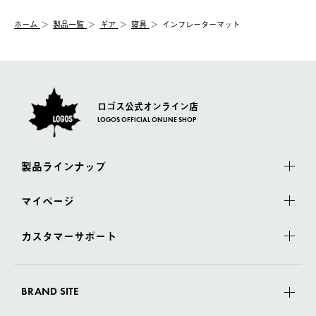
システム上、商品の交換（同一商品のカラー・サイズ交換を含
む）は受け付けておりません。
【配送業者】
ホーム
製品一覧
ギア
寝具
インフレーターマット
一度お手元の商品を返品いただき、ご希望商品を再注文してくだ
佐川急便にて配送されます。
さい。
ロゴス公式オンライン店
LOGOS OFFICIAL ONLINE SHOP
製品ラインナップ
マイページ
カスタマーサポート
BRAND SITE