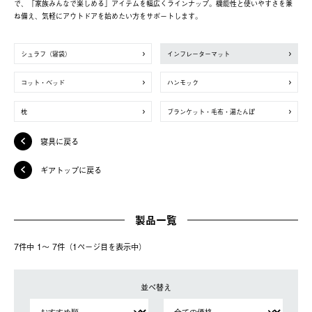
で、「家族みんなで楽しめる」アイテムを幅広くラインナップ。機能性と使いやすさを兼
ね備え、気軽にアウトドアを始めたい方をサポートします。
シュラフ（寝袋）
インフレーターマット
コット・ベッド
ハンモック
枕
ブランケット・毛布・湯たんぽ
寝具に戻る
ギアトップに戻る
製品一覧
7件中 1〜 7件（1ページ⽬を表⽰中）
並べ替え