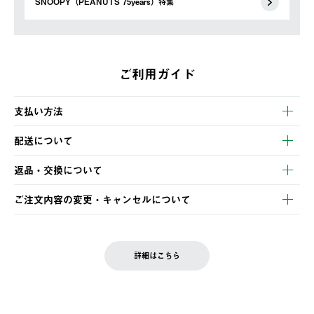
SNOOPY（PEANUTS 75years）特集
ご利用ガイド
支払い方法
以下のいずれかの方法でお支払いいただけます。
配送について
・クレジットカード決済
【発送スケジュール】
・コンビニ決済
返品・交換について
ご注文・ご入金完了より2営業日以内に商品を発送いたします。
・Pay-easy決済
※お客様都合の場合
土日祝の発送はございませんので、木曜日以降のご注文は週明け
ご注文内容の変更・キャンセルについて
の発送となる場合がございます。
ご注文完了後、変更・キャンセルの個別のご対応はお受けできま
【返品】
※予約販売・長期連休期間中のご注文は除く（別途スケジュール
せん。
商品到着後7日以内にご連絡ください。
をご案内いたします。）
LOGOS FAMILY会員の方は、会員マイページ内 購入履歴画面に
お客様都合の返品にかかる送料は、お客様ご負担とさせていただ
詳細はこちら
『注文をキャンセルする』ボタンが表示されている場合のみ、発
きます。
【配送時間指定】
送手配前のためサイト上よりご注文キャンセルが可能です。
ご注文の際、ご注文内容確認画面にて配送時間指定が可能です。
【交換】
配送時間指定がない場合は、最短でのお届けとなります。