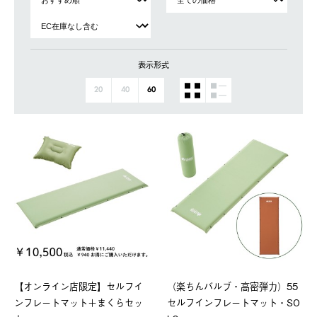
表示形式
20
40
60
【オンライン店限定】セルフイ
（楽ちんバルブ・高密弾力）55
ンフレートマット＋まくらセッ
セルフインフレートマット・SO