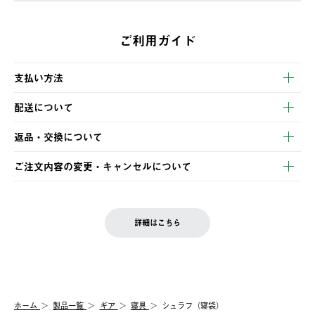
ご利用ガイド
支払い方法
以下のいずれかの方法でお支払いいただけます。
配送について
・クレジットカード決済
【発送スケジュール】
・コンビニ決済
返品・交換について
ご注文・ご入金完了より2営業日以内に商品を発送いたします。
・Pay-easy決済
※お客様都合の場合
土日祝の発送はございませんので、木曜日以降のご注文は週明け
ご注文内容の変更・キャンセルについて
の発送となる場合がございます。
ご注文完了後、変更・キャンセルの個別のご対応はお受けできま
【返品】
※予約販売・長期連休期間中のご注文は除く（別途スケジュール
せん。
商品到着後7日以内にご連絡ください。
をご案内いたします。）
LOGOS FAMILY会員の方は、会員マイページ内 購入履歴画面に
お客様都合の返品にかかる送料は、お客様ご負担とさせていただ
詳細はこちら
『注文をキャンセルする』ボタンが表示されている場合のみ、発
きます。
【配送時間指定】
送手配前のためサイト上よりご注文キャンセルが可能です。
ご注文の際、ご注文内容確認画面にて配送時間指定が可能です。
【交換】
配送時間指定がない場合は、最短でのお届けとなります。
システム上、商品の交換（同一商品のカラー・サイズ交換を含
む）は受け付けておりません。
【配送業者】
ホーム
製品一覧
ギア
寝具
シュラフ（寝袋）
一度お手元の商品を返品いただき、ご希望商品を再注文してくだ
佐川急便にて配送されます。