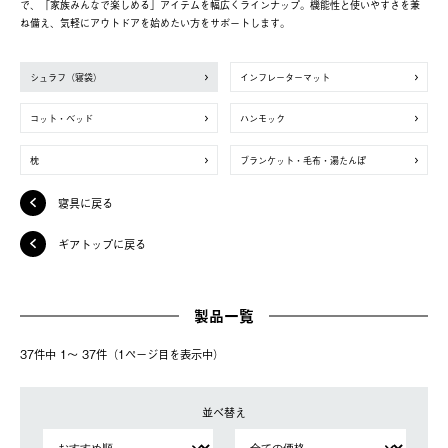
で、「家族みんなで楽しめる」アイテムを幅広くラインナップ。機能性と使いやすさを兼
ね備え、気軽にアウトドアを始めたい方をサポートします。
シュラフ（寝袋）
インフレーターマット
コット・ベッド
ハンモック
枕
ブランケット・毛布・湯たんぽ
寝具に戻る
ギアトップに戻る
製品一覧
37件中 1〜 37件（1ページ⽬を表⽰中）
並べ替え