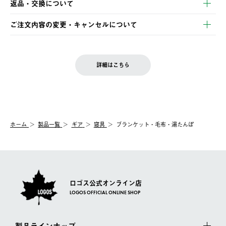
返品・交換について
ご注文・ご入金完了より2営業日以内に商品を発送いたします。
・Pay-easy決済
※お客様都合の場合
土日祝の発送はございませんので、木曜日以降のご注文は週明け
ご注文内容の変更・キャンセルについて
の発送となる場合がございます。
ご注文完了後、変更・キャンセルの個別のご対応はお受けできま
【返品】
※予約販売・長期連休期間中のご注文は除く（別途スケジュール
せん。
商品到着後7日以内にご連絡ください。
をご案内いたします。）
LOGOS FAMILY会員の方は、会員マイページ内 購入履歴画面に
お客様都合の返品にかかる送料は、お客様ご負担とさせていただ
詳細はこちら
『注文をキャンセルする』ボタンが表示されている場合のみ、発
きます。
【配送時間指定】
送手配前のためサイト上よりご注文キャンセルが可能です。
ご注文の際、ご注文内容確認画面にて配送時間指定が可能です。
【交換】
配送時間指定がない場合は、最短でのお届けとなります。
システム上、商品の交換（同一商品のカラー・サイズ交換を含
む）は受け付けておりません。
【配送業者】
ホーム
製品一覧
ギア
寝具
ブランケット・毛布・湯たんぽ
一度お手元の商品を返品いただき、ご希望商品を再注文してくだ
佐川急便にて配送されます。
さい。
ロゴス公式オンライン店
LOGOS OFFICIAL ONLINE SHOP
製品ラインナップ