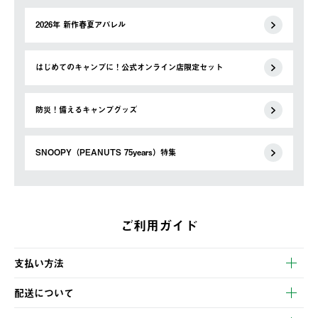
2026年 新作春夏アパレル
はじめてのキャンプに！公式オンライン店限定セット
防災！備えるキャンプグッズ
SNOOPY（PEANUTS 75years）特集
ご利用ガイド
支払い方法
以下のいずれかの方法でお支払いいただけます。
配送について
・クレジットカード決済
【発送スケジュール】
・コンビニ決済