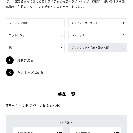
で、「家族みんなで楽しめる」アイテムを幅広くラインナップ。機能性と使いやすさを兼
ね備え、気軽にアウトドアを始めたい方をサポートします。
シュラフ（寝袋）
インフレーターマット
コット・ベッド
ハンモック
枕
ブランケット・毛布・湯たんぽ
寝具に戻る
ギアトップに戻る
製品一覧
3件中 1〜 3件（1ページ⽬を表⽰中）
並べ替え