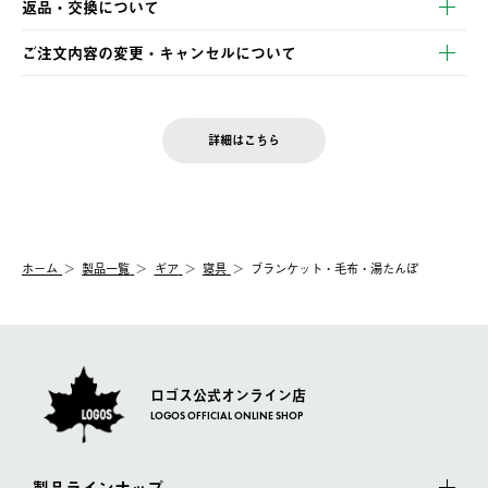
返品・交換について
ご注文・ご入金完了より2営業日以内に商品を発送いたします。
・Pay-easy決済
※お客様都合の場合
土日祝の発送はございませんので、木曜日以降のご注文は週明け
ご注文内容の変更・キャンセルについて
の発送となる場合がございます。
ご注文完了後、変更・キャンセルの個別のご対応はお受けできま
【返品】
※予約販売・長期連休期間中のご注文は除く（別途スケジュール
せん。
商品到着後7日以内にご連絡ください。
をご案内いたします。）
LOGOS FAMILY会員の方は、会員マイページ内 購入履歴画面に
お客様都合の返品にかかる送料は、お客様ご負担とさせていただ
詳細はこちら
『注文をキャンセルする』ボタンが表示されている場合のみ、発
きます。
【配送時間指定】
送手配前のためサイト上よりご注文キャンセルが可能です。
ご注文の際、ご注文内容確認画面にて配送時間指定が可能です。
【交換】
配送時間指定がない場合は、最短でのお届けとなります。
システム上、商品の交換（同一商品のカラー・サイズ交換を含
む）は受け付けておりません。
【配送業者】
ホーム
製品一覧
ギア
寝具
ブランケット・毛布・湯たんぽ
一度お手元の商品を返品いただき、ご希望商品を再注文してくだ
佐川急便にて配送されます。
さい。
ロゴス公式オンライン店
LOGOS OFFICIAL ONLINE SHOP
製品ラインナップ