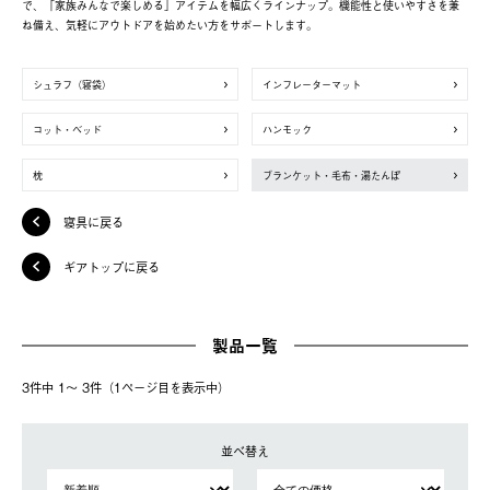
で、「家族みんなで楽しめる」アイテムを幅広くラインナップ。機能性と使いやすさを兼
ね備え、気軽にアウトドアを始めたい方をサポートします。
シュラフ（寝袋）
インフレーターマット
コット・ベッド
ハンモック
枕
ブランケット・毛布・湯たんぽ
寝具に戻る
ギアトップに戻る
製品一覧
3件中 1〜 3件（1ページ⽬を表⽰中）
並べ替え