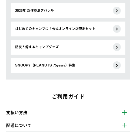
2026年 新作春夏アパレル
はじめてのキャンプに！公式オンライン店限定セット
防災！備えるキャンプグッズ
SNOOPY（PEANUTS 75years）特集
ご利用ガイド
支払い方法
以下のいずれかの方法でお支払いいただけます。
配送について
・クレジットカード決済
【発送スケジュール】
・コンビニ決済