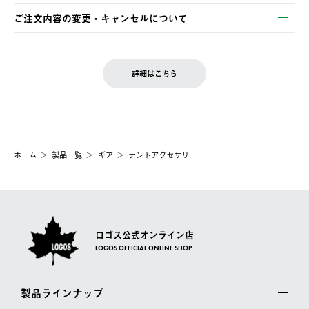
※お客様都合の場合
土日祝の発送はございませんので、木曜日以降のご注文は週明け
ご注文内容の変更・キャンセルについて
の発送となる場合がございます。
ご注文完了後、変更・キャンセルの個別のご対応はお受けできま
【返品】
※予約販売・長期連休期間中のご注文は除く（別途スケジュール
せん。
商品到着後7日以内にご連絡ください。
をご案内いたします。）
LOGOS FAMILY会員の方は、会員マイページ内 購入履歴画面に
お客様都合の返品にかかる送料は、お客様ご負担とさせていただ
詳細はこちら
『注文をキャンセルする』ボタンが表示されている場合のみ、発
きます。
【配送時間指定】
送手配前のためサイト上よりご注文キャンセルが可能です。
ご注文の際、ご注文内容確認画面にて配送時間指定が可能です。
【交換】
配送時間指定がない場合は、最短でのお届けとなります。
システム上、商品の交換（同一商品のカラー・サイズ交換を含
む）は受け付けておりません。
【配送業者】
ホーム
製品一覧
ギア
テントアクセサリ
一度お手元の商品を返品いただき、ご希望商品を再注文してくだ
佐川急便にて配送されます。
さい。
ロゴス公式オンライン店
LOGOS OFFICIAL ONLINE SHOP
製品ラインナップ