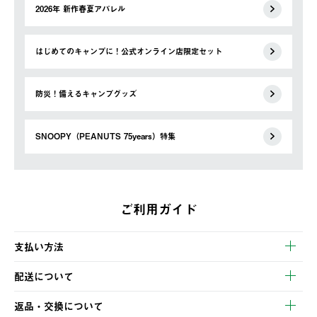
2026年 新作春夏アパレル
はじめてのキャンプに！公式オンライン店限定セット
防災！備えるキャンプグッズ
SNOOPY（PEANUTS 75years）特集
ご利用ガイド
支払い方法
以下のいずれかの方法でお支払いいただけます。
配送について
・クレジットカード決済
【発送スケジュール】
・コンビニ決済
返品・交換について
ご注文・ご入金完了より2営業日以内に商品を発送いたします。
・Pay-easy決済