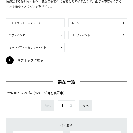
快適にする便利な小物や、急な天候変化にも安心のアイテムなど、誰でも不安なくアウト
ドアを満喫できるギアが勢ぞろい。
テントマット・レジャーシート
ポール
ペグ・ハンマー
ロープ・ベルト
キャンプ用アクセサリー・小物
ギアトップに戻る
製品一覧
72件中 1〜 40件（1ページ⽬を表⽰中）
前へ
次へ
1
2
並べ替え