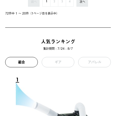
前へ
次へ
1
2
3
4
72件中 1 〜 20件（1ページ⽬を表⽰中）
人気ランキング
集計期間 : 7/24 - 8/7
総合
ギア
アパレル
1