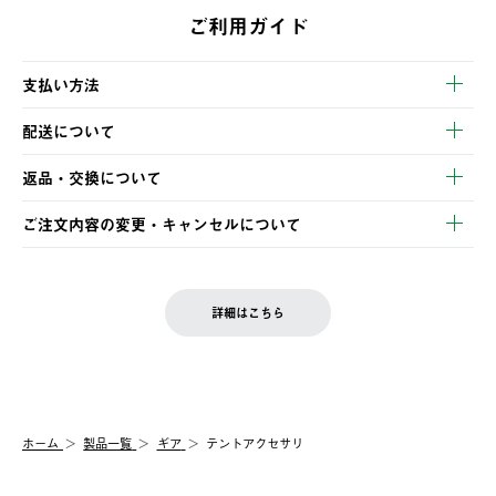
ご利用ガイド
支払い方法
以下のいずれかの方法でお支払いいただけます。
配送について
・クレジットカード決済
【発送スケジュール】
・コンビニ決済
返品・交換について
ご注文・ご入金完了より2営業日以内に商品を発送いたします。
・Pay-easy決済
※お客様都合の場合
土日祝の発送はございませんので、木曜日以降のご注文は週明け
ご注文内容の変更・キャンセルについて
の発送となる場合がございます。
ご注文完了後、変更・キャンセルの個別のご対応はお受けできま
【返品】
※予約販売・長期連休期間中のご注文は除く（別途スケジュール
せん。
商品到着後7日以内にご連絡ください。
をご案内いたします。）
LOGOS FAMILY会員の方は、会員マイページ内 購入履歴画面に
お客様都合の返品にかかる送料は、お客様ご負担とさせていただ
詳細はこちら
『注文をキャンセルする』ボタンが表示されている場合のみ、発
きます。
【配送時間指定】
送手配前のためサイト上よりご注文キャンセルが可能です。
ご注文の際、ご注文内容確認画面にて配送時間指定が可能です。
【交換】
配送時間指定がない場合は、最短でのお届けとなります。
システム上、商品の交換（同一商品のカラー・サイズ交換を含
む）は受け付けておりません。
【配送業者】
ホーム
製品一覧
ギア
テントアクセサリ
一度お手元の商品を返品いただき、ご希望商品を再注文してくだ
佐川急便にて配送されます。
さい。