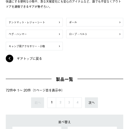
快適にする便利な小物や、急な天候変化にも安心のアイテムなど、誰でも不安なくアウト
ドアを満喫できるギアが勢ぞろい。
テントマット・レジャーシート
ポール
ペグ・ハンマー
ロープ・ベルト
キャンプ用アクセサリー・小物
ギアトップに戻る
製品一覧
72件中 1〜 20件（1ページ⽬を表⽰中）
前へ
次へ
1
2
3
4
並べ替え