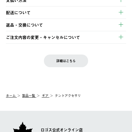
支払い方法
以下のいずれかの方法でお支払いいただけます。
配送について
・クレジットカード決済
【発送スケジュール】
・コンビニ決済
返品・交換について
ご注文・ご入金完了より2営業日以内に商品を発送いたします。
・Pay-easy決済
※お客様都合の場合
土日祝の発送はございませんので、木曜日以降のご注文は週明け
ご注文内容の変更・キャンセルについて
の発送となる場合がございます。
ご注文完了後、変更・キャンセルの個別のご対応はお受けできま
【返品】
※予約販売・長期連休期間中のご注文は除く（別途スケジュール
せん。
商品到着後7日以内にご連絡ください。
をご案内いたします。）
LOGOS FAMILY会員の方は、会員マイページ内 購入履歴画面に
お客様都合の返品にかかる送料は、お客様ご負担とさせていただ
詳細はこちら
『注文をキャンセルする』ボタンが表示されている場合のみ、発
きます。
【配送時間指定】
送手配前のためサイト上よりご注文キャンセルが可能です。
ご注文の際、ご注文内容確認画面にて配送時間指定が可能です。
【交換】
配送時間指定がない場合は、最短でのお届けとなります。
システム上、商品の交換（同一商品のカラー・サイズ交換を含
む）は受け付けておりません。
【配送業者】
ホーム
製品一覧
ギア
テントアクセサリ
一度お手元の商品を返品いただき、ご希望商品を再注文してくだ
佐川急便にて配送されます。
さい。
ロゴス公式オンライン店