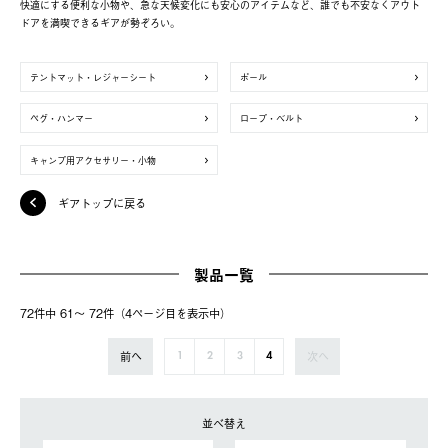
快適にする便利な小物や、急な天候変化にも安心のアイテムなど、誰でも不安なくアウト
ドアを満喫できるギアが勢ぞろい。
テントマット・レジャーシート
ポール
ペグ・ハンマー
ロープ・ベルト
キャンプ用アクセサリー・小物
ギアトップに戻る
製品一覧
72件中 61〜 72件（4ページ⽬を表⽰中）
前へ
次へ
1
2
3
4
並べ替え