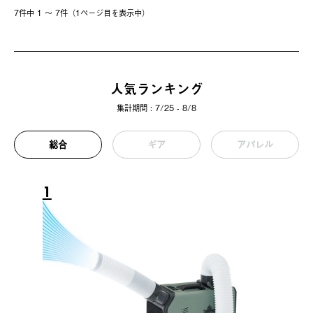
7件中 1 〜 7件（1ページ⽬を表⽰中）
人気ランキング
集計期間 : 7/25 - 8/8
総合
ギア
アパレル
1