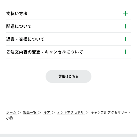
支払い方法
以下のいずれかの方法でお支払いいただけます。
配送について
・クレジットカード決済
【発送スケジュール】
・コンビニ決済
返品・交換について
ご注文・ご入金完了より2営業日以内に商品を発送いたします。
・Pay-easy決済
※お客様都合の場合
土日祝の発送はございませんので、木曜日以降のご注文は週明け
ご注文内容の変更・キャンセルについて
の発送となる場合がございます。
ご注文完了後、変更・キャンセルの個別のご対応はお受けできま
【返品】
※予約販売・長期連休期間中のご注文は除く（別途スケジュール
せん。
商品到着後7日以内にご連絡ください。
をご案内いたします。）
LOGOS FAMILY会員の方は、会員マイページ内 購入履歴画面に
お客様都合の返品にかかる送料は、お客様ご負担とさせていただ
詳細はこちら
『注文をキャンセルする』ボタンが表示されている場合のみ、発
きます。
【配送時間指定】
送手配前のためサイト上よりご注文キャンセルが可能です。
ご注文の際、ご注文内容確認画面にて配送時間指定が可能です。
【交換】
配送時間指定がない場合は、最短でのお届けとなります。
システム上、商品の交換（同一商品のカラー・サイズ交換を含
む）は受け付けておりません。
【配送業者】
ホーム
製品一覧
ギア
テントアクセサリ
キャンプ用アクセサリー・
一度お手元の商品を返品いただき、ご希望商品を再注文してくだ
佐川急便にて配送されます。
小物
さい。