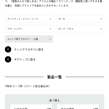
で、「家族みんなで楽しめる」アイテムを幅広くラインナップ。機能性と使いやすさを兼
ね備え、気軽にアウトドアを始めたい方をサポートします。
テントマット・レジャーシート
ポール
ペグ・ハンマー
ロープ・ベルト
キャンプ用アクセサリー・小物
テントアクセサリに戻る
ギアトップに戻る
製品一覧
7件中 1〜 7件（1ページ⽬を表⽰中）
並べ替え