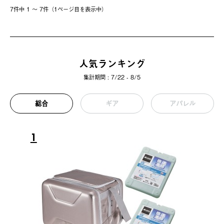
7件中 1 〜 7件（1ページ⽬を表⽰中）
人気ランキング
集計期間 : 7/22 - 8/5
総合
ギア
アパレル
1