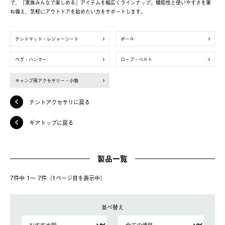
で、「家族みんなで楽しめる」アイテムを幅広くラインナップ。機能性と使いやすさを兼
ね備え、気軽にアウトドアを始めたい方をサポートします。
テントマット・レジャーシート
ポール
ペグ・ハンマー
ロープ・ベルト
キャンプ用アクセサリー・小物
テントアクセサリに戻る
ギアトップに戻る
製品一覧
7件中 1〜 7件（1ページ⽬を表⽰中）
並べ替え