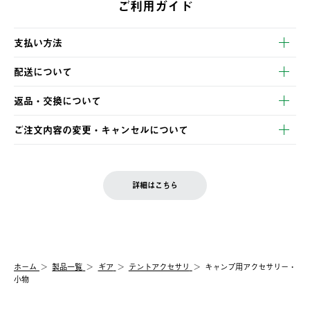
ご利用ガイド
支払い方法
以下のいずれかの方法でお支払いいただけます。
配送について
・クレジットカード決済
【発送スケジュール】
・コンビニ決済
返品・交換について
ご注文・ご入金完了より2営業日以内に商品を発送いたします。
・Pay-easy決済
※お客様都合の場合
土日祝の発送はございませんので、木曜日以降のご注文は週明け
ご注文内容の変更・キャンセルについて
の発送となる場合がございます。
ご注文完了後、変更・キャンセルの個別のご対応はお受けできま
【返品】
※予約販売・長期連休期間中のご注文は除く（別途スケジュール
せん。
商品到着後7日以内にご連絡ください。
をご案内いたします。）
LOGOS FAMILY会員の方は、会員マイページ内 購入履歴画面に
お客様都合の返品にかかる送料は、お客様ご負担とさせていただ
詳細はこちら
『注文をキャンセルする』ボタンが表示されている場合のみ、発
きます。
【配送時間指定】
送手配前のためサイト上よりご注文キャンセルが可能です。
ご注文の際、ご注文内容確認画面にて配送時間指定が可能です。
【交換】
配送時間指定がない場合は、最短でのお届けとなります。
システム上、商品の交換（同一商品のカラー・サイズ交換を含
む）は受け付けておりません。
【配送業者】
ホーム
製品一覧
ギア
テントアクセサリ
キャンプ用アクセサリー・
一度お手元の商品を返品いただき、ご希望商品を再注文してくだ
佐川急便にて配送されます。
小物
さい。