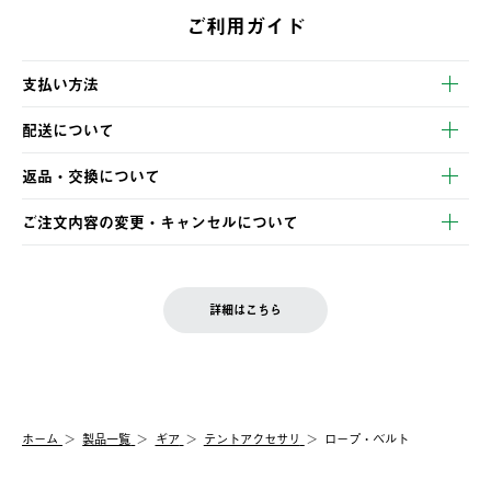
ご利用ガイド
支払い方法
以下のいずれかの方法でお支払いいただけます。
配送について
・クレジットカード決済
【発送スケジュール】
・コンビニ決済
返品・交換について
ご注文・ご入金完了より2営業日以内に商品を発送いたします。
・Pay-easy決済
※お客様都合の場合
土日祝の発送はございませんので、木曜日以降のご注文は週明け
ご注文内容の変更・キャンセルについて
の発送となる場合がございます。
ご注文完了後、変更・キャンセルの個別のご対応はお受けできま
【返品】
※予約販売・長期連休期間中のご注文は除く（別途スケジュール
せん。
商品到着後7日以内にご連絡ください。
をご案内いたします。）
LOGOS FAMILY会員の方は、会員マイページ内 購入履歴画面に
お客様都合の返品にかかる送料は、お客様ご負担とさせていただ
詳細はこちら
『注文をキャンセルする』ボタンが表示されている場合のみ、発
きます。
【配送時間指定】
送手配前のためサイト上よりご注文キャンセルが可能です。
ご注文の際、ご注文内容確認画面にて配送時間指定が可能です。
【交換】
配送時間指定がない場合は、最短でのお届けとなります。
システム上、商品の交換（同一商品のカラー・サイズ交換を含
む）は受け付けておりません。
【配送業者】
ホーム
製品一覧
ギア
テントアクセサリ
ロープ・ベルト
一度お手元の商品を返品いただき、ご希望商品を再注文してくだ
佐川急便にて配送されます。
さい。