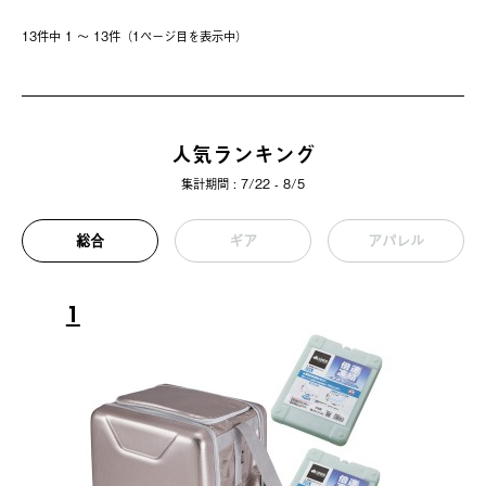
13件中 1 〜 13件（1ページ⽬を表⽰中）
人気ランキング
集計期間 : 7/22 - 8/5
総合
ギア
アパレル
1