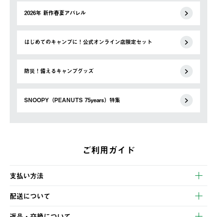
2026年 新作春夏アパレル
はじめてのキャンプに！公式オンライン店限定セット
防災！備えるキャンプグッズ
SNOOPY（PEANUTS 75years）特集
ご利用ガイド
支払い方法
以下のいずれかの方法でお支払いいただけます。
配送について
・クレジットカード決済
【発送スケジュール】
・コンビニ決済
返品・交換について