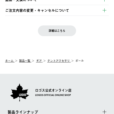
ご注文・ご入金完了より2営業日以内に商品を発送いたします。
・Pay-easy決済
※お客様都合の場合
土日祝の発送はございませんので、木曜日以降のご注文は週明け
ご注文内容の変更・キャンセルについて
の発送となる場合がございます。
ご注文完了後、変更・キャンセルの個別のご対応はお受けできま
【返品】
※予約販売・長期連休期間中のご注文は除く（別途スケジュール
せん。
商品到着後7日以内にご連絡ください。
をご案内いたします。）
LOGOS FAMILY会員の方は、会員マイページ内 購入履歴画面に
お客様都合の返品にかかる送料は、お客様ご負担とさせていただ
詳細はこちら
『注文をキャンセルする』ボタンが表示されている場合のみ、発
きます。
【配送時間指定】
送手配前のためサイト上よりご注文キャンセルが可能です。
ご注文の際、ご注文内容確認画面にて配送時間指定が可能です。
【交換】
配送時間指定がない場合は、最短でのお届けとなります。
システム上、商品の交換（同一商品のカラー・サイズ交換を含
む）は受け付けておりません。
【配送業者】
ホーム
製品一覧
ギア
テントアクセサリ
ポール
一度お手元の商品を返品いただき、ご希望商品を再注文してくだ
佐川急便にて配送されます。
さい。
ロゴス公式オンライン店
LOGOS OFFICIAL ONLINE SHOP
製品ラインナップ