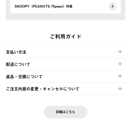
SNOOPY（PEANUTS 75years）特集
ご利用ガイド
支払い方法
以下のいずれかの方法でお支払いいただけます。
配送について
・クレジットカード決済
【発送スケジュール】
・コンビニ決済
返品・交換について
ご注文・ご入金完了より2営業日以内に商品を発送いたします。
・Pay-easy決済
※お客様都合の場合
土日祝の発送はございませんので、木曜日以降のご注文は週明け
ご注文内容の変更・キャンセルについて
の発送となる場合がございます。
ご注文完了後、変更・キャンセルの個別のご対応はお受けできま
【返品】
※予約販売・長期連休期間中のご注文は除く（別途スケジュール
せん。
商品到着後7日以内にご連絡ください。
をご案内いたします。）
LOGOS FAMILY会員の方は、会員マイページ内 購入履歴画面に
お客様都合の返品にかかる送料は、お客様ご負担とさせていただ
詳細はこちら
『注文をキャンセルする』ボタンが表示されている場合のみ、発
きます。
【配送時間指定】
送手配前のためサイト上よりご注文キャンセルが可能です。
ご注文の際、ご注文内容確認画面にて配送時間指定が可能です。
【交換】