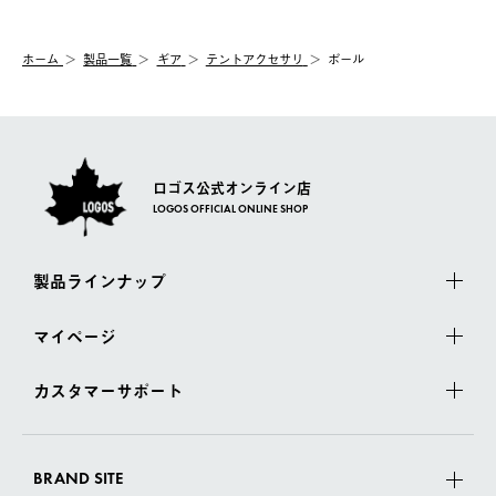
配送時間指定がない場合は、最短でのお届けとなります。
システム上、商品の交換（同一商品のカラー・サイズ交換を含
む）は受け付けておりません。
【配送業者】
ホーム
製品一覧
ギア
テントアクセサリ
ポール
一度お手元の商品を返品いただき、ご希望商品を再注文してくだ
佐川急便にて配送されます。
さい。
ロゴス公式オンライン店
LOGOS OFFICIAL ONLINE SHOP
製品ラインナップ
マイページ
カスタマーサポート
BRAND SITE