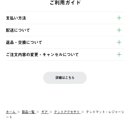
ご利用ガイド
支払い方法
以下のいずれかの方法でお支払いいただけます。
配送について
・クレジットカード決済
【発送スケジュール】
・コンビニ決済
返品・交換について
ご注文・ご入金完了より2営業日以内に商品を発送いたします。
・Pay-easy決済
※お客様都合の場合
土日祝の発送はございませんので、木曜日以降のご注文は週明け
ご注文内容の変更・キャンセルについて
の発送となる場合がございます。
ご注文完了後、変更・キャンセルの個別のご対応はお受けできま
【返品】
※予約販売・長期連休期間中のご注文は除く（別途スケジュール
せん。
商品到着後7日以内にご連絡ください。
をご案内いたします。）
LOGOS FAMILY会員の方は、会員マイページ内 購入履歴画面に
お客様都合の返品にかかる送料は、お客様ご負担とさせていただ
詳細はこちら
『注文をキャンセルする』ボタンが表示されている場合のみ、発
きます。
【配送時間指定】
送手配前のためサイト上よりご注文キャンセルが可能です。
ご注文の際、ご注文内容確認画面にて配送時間指定が可能です。
【交換】
配送時間指定がない場合は、最短でのお届けとなります。
システム上、商品の交換（同一商品のカラー・サイズ交換を含
む）は受け付けておりません。
【配送業者】
ホーム
製品一覧
ギア
テントアクセサリ
テントマット・レジャーシ
一度お手元の商品を返品いただき、ご希望商品を再注文してくだ
佐川急便にて配送されます。
ート
さい。