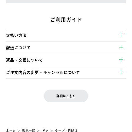
ご利用ガイド
支払い方法
以下のいずれかの方法でお支払いいただけます。
配送について
・クレジットカード決済
【発送スケジュール】
・コンビニ決済
返品・交換について
ご注文・ご入金完了より2営業日以内に商品を発送いたします。
・Pay-easy決済
※お客様都合の場合
土日祝の発送はございませんので、木曜日以降のご注文は週明け
ご注文内容の変更・キャンセルについて
の発送となる場合がございます。
ご注文完了後、変更・キャンセルの個別のご対応はお受けできま
【返品】
※予約販売・長期連休期間中のご注文は除く（別途スケジュール
せん。
商品到着後7日以内にご連絡ください。
をご案内いたします。）
LOGOS FAMILY会員の方は、会員マイページ内 購入履歴画面に
お客様都合の返品にかかる送料は、お客様ご負担とさせていただ
詳細はこちら
『注文をキャンセルする』ボタンが表示されている場合のみ、発
きます。
【配送時間指定】
送手配前のためサイト上よりご注文キャンセルが可能です。
ご注文の際、ご注文内容確認画面にて配送時間指定が可能です。
【交換】
配送時間指定がない場合は、最短でのお届けとなります。
システム上、商品の交換（同一商品のカラー・サイズ交換を含
む）は受け付けておりません。
【配送業者】
ホーム
製品一覧
ギア
タープ・日除け