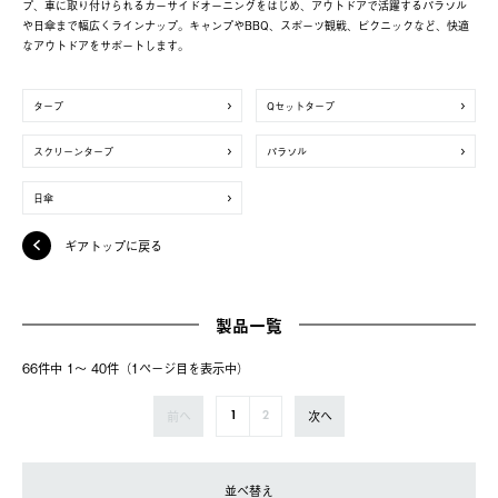
プ、車に取り付けられるカーサイドオーニングをはじめ、アウトドアで活躍するパラソル
や日傘まで幅広くラインナップ。キャンプやBBQ、スポーツ観戦、ピクニックなど、快適
なアウトドアをサポートします。
タープ
Qセットタープ
スクリーンタープ
パラソル
日傘
ギアトップに戻る
製品一覧
66件中 1〜 40件（1ページ⽬を表⽰中）
前へ
次へ
1
2
並べ替え