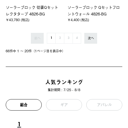
ソーラーブロック 切妻Qセット
ソーラーブロック Qセットフロ
レクタタープ 4826-BG
ントウォール 4826-BG
￥43,780 (税込)
￥4,400 (税込)
前へ
次へ
1
2
3
4
66件中 1 〜 20件（1ページ⽬を表⽰中）
人気ランキング
集計期間 : 7/25 - 8/8
総合
ギア
アパレル
1