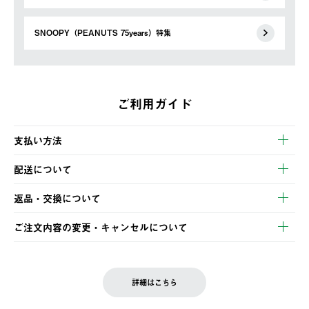
SNOOPY（PEANUTS 75years）特集
ご利用ガイド
支払い方法
以下のいずれかの方法でお支払いいただけます。
配送について
・クレジットカード決済
【発送スケジュール】
・コンビニ決済
返品・交換について
ご注文・ご入金完了より2営業日以内に商品を発送いたします。
・Pay-easy決済
※お客様都合の場合
土日祝の発送はございませんので、木曜日以降のご注文は週明け
ご注文内容の変更・キャンセルについて
の発送となる場合がございます。
ご注文完了後、変更・キャンセルの個別のご対応はお受けできま
【返品】
※予約販売・長期連休期間中のご注文は除く（別途スケジュール
せん。
商品到着後7日以内にご連絡ください。
をご案内いたします。）
LOGOS FAMILY会員の方は、会員マイページ内 購入履歴画面に
お客様都合の返品にかかる送料は、お客様ご負担とさせていただ
詳細はこちら
『注文をキャンセルする』ボタンが表示されている場合のみ、発
きます。
【配送時間指定】