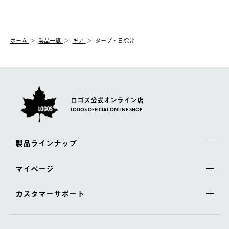
送手配前のためサイト上よりご注文キャンセルが可能です。
ご注文の際、ご注文内容確認画面にて配送時間指定が可能です。
【交換】
配送時間指定がない場合は、最短でのお届けとなります。
システム上、商品の交換（同一商品のカラー・サイズ交換を含
む）は受け付けておりません。
【配送業者】
ホーム
製品一覧
ギア
タープ・日除け
一度お手元の商品を返品いただき、ご希望商品を再注文してくだ
佐川急便にて配送されます。
さい。
ロゴス公式オンライン店
LOGOS OFFICIAL ONLINE SHOP
製品ラインナップ
マイページ
カスタマーサポート