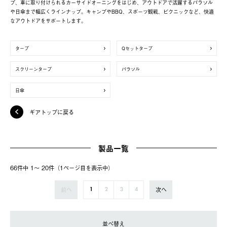
プ、車に取り付けられるカーサイドオーニングをはじめ、アウトドアで活躍するパラソル
や日傘まで幅広くラインナップ。キャンプやBBQ、スポーツ観戦、ピクニックなど、快適
なアウトドアをサポートします。
タープ
Qセットタープ
スクリーンタープ
パラソル
日傘
ギアトップに戻る
製品一覧
66件中 1〜 20件（1ページ⽬を表⽰中）
前へ
次へ
1
2
3
4
並べ替え