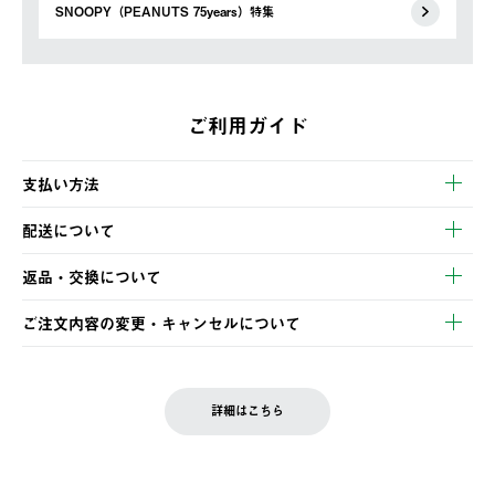
SNOOPY（PEANUTS 75years）特集
ご利用ガイド
支払い方法
以下のいずれかの方法でお支払いいただけます。
配送について
・クレジットカード決済
【発送スケジュール】
・コンビニ決済
返品・交換について
ご注文・ご入金完了より2営業日以内に商品を発送いたします。
・Pay-easy決済
※お客様都合の場合
土日祝の発送はございませんので、木曜日以降のご注文は週明け
ご注文内容の変更・キャンセルについて
の発送となる場合がございます。
ご注文完了後、変更・キャンセルの個別のご対応はお受けできま
【返品】
※予約販売・長期連休期間中のご注文は除く（別途スケジュール
せん。
商品到着後7日以内にご連絡ください。
をご案内いたします。）
LOGOS FAMILY会員の方は、会員マイページ内 購入履歴画面に
お客様都合の返品にかかる送料は、お客様ご負担とさせていただ
詳細はこちら
『注文をキャンセルする』ボタンが表示されている場合のみ、発
きます。
【配送時間指定】
送手配前のためサイト上よりご注文キャンセルが可能です。
ご注文の際、ご注文内容確認画面にて配送時間指定が可能です。
【交換】
配送時間指定がない場合は、最短でのお届けとなります。