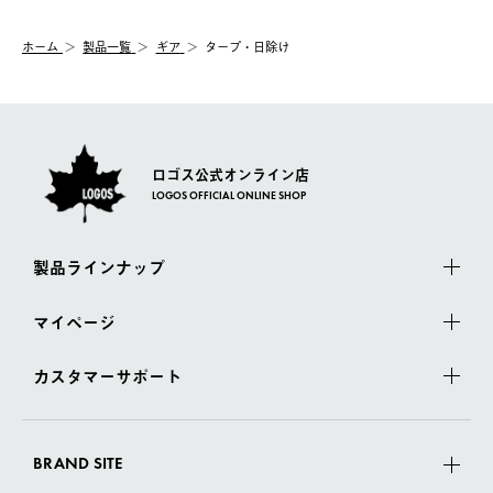
システム上、商品の交換（同一商品のカラー・サイズ交換を含
む）は受け付けておりません。
【配送業者】
ホーム
製品一覧
ギア
タープ・日除け
一度お手元の商品を返品いただき、ご希望商品を再注文してくだ
佐川急便にて配送されます。
さい。
ロゴス公式オンライン店
LOGOS OFFICIAL ONLINE SHOP
製品ラインナップ
マイページ
カスタマーサポート
BRAND SITE