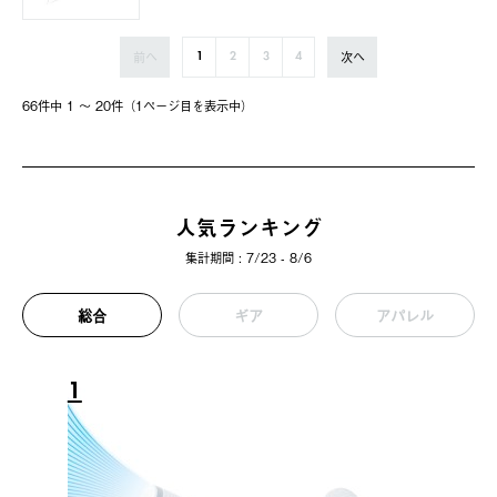
前へ
次へ
1
2
3
4
66件中 1 〜 20件（1ページ⽬を表⽰中）
人気ランキング
集計期間 : 7/23 - 8/6
総合
ギア
アパレル
1