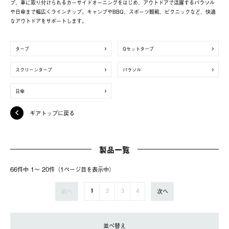
プ、車に取り付けられるカーサイドオーニングをはじめ、アウトドアで活躍するパラソル
や日傘まで幅広くラインナップ。キャンプやBBQ、スポーツ観戦、ピクニックなど、快適
なアウトドアをサポートします。
タープ
Qセットタープ
スクリーンタープ
パラソル
日傘
ギアトップに戻る
製品一覧
66件中 1〜 20件（1ページ⽬を表⽰中）
前へ
次へ
1
2
3
4
並べ替え