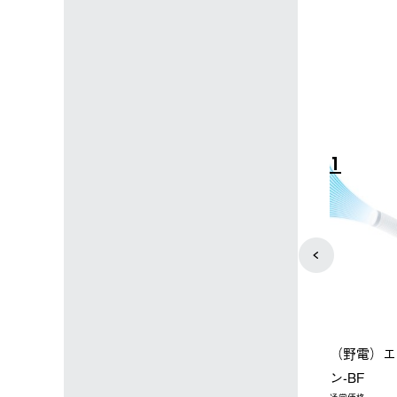
10
1
ック 風抜きQセ
【ロゴスショップ限定】ハイ
（野電）エ
0-BG
パー氷点下クーラーM＋氷点
ン-BF