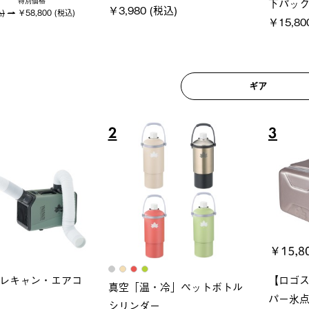
下パック
特別価格
￥3,980 (税込)
込)
￥58,800 (税込)
￥15,80
ギア
2
3
レキャン・エアコ
【ロゴ
真空「温・冷」ペットボトル
パー氷点
シリンダー