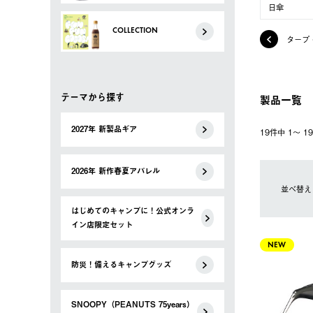
日傘
COLLECTION
タープ
テーマから探す
製品一覧
2027年 新製品ギア
19件中 1〜 
2026年 新作春夏アパレル
並べ替え
はじめてのキャンプに！公式オンラ
イン店限定セット
NEW
防災！備えるキャンプグッズ
SNOOPY（PEANUTS 75years）