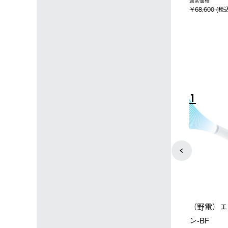
込)
下パック2枚セット
通常価格
￥68,600 (税
￥12,000 (税込)
10
1
ップ限定】ハイ
neos スペースベース・デカゴ
（野電）エ
ーラーM＋氷点
ン500-BE
ン-BF