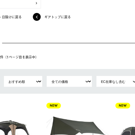
・日除けに戻る
ギアトップに戻る
19件（1ページ⽬を表⽰中）
NEW
NEW