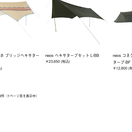
ナバホ ブリッジヘキサター
neos ヘキサタープセット L-BB
neos 
￥23,650 (税込)
タープ-BF
込)
￥12,800 (
 19件（1ページ⽬を表⽰中）