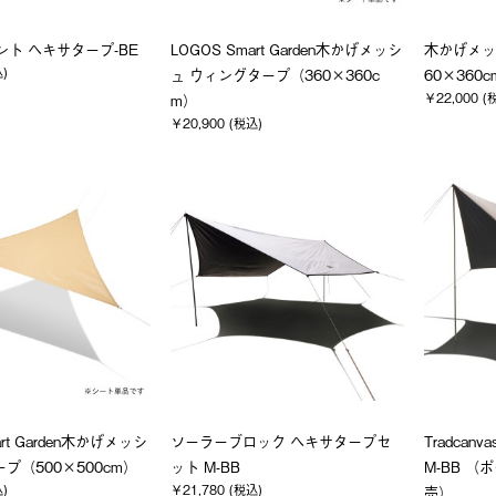
ベント ヘキサタープ-BE
LOGOS Smart Garden木かげメッシ
木かげメッ
込)
ュ ウィングタープ（360×360c
60×360
￥22,000 (
m）
￥20,900 (税込)
art Garden木かげメッシ
ソーラーブロック ヘキサタープセ
Tradca
プ（500×500cm）
ット M-BB
M-BB 
込)
￥21,780 (税込)
売）