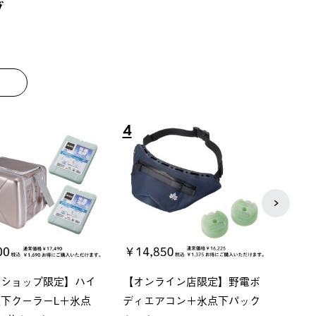
グ
4
5
スショップ限定】ハイ
【オンライン店限定】野電ボ
ソーラ
下クーラーL＋氷点
ディエアコン＋氷点下パック
ットタ