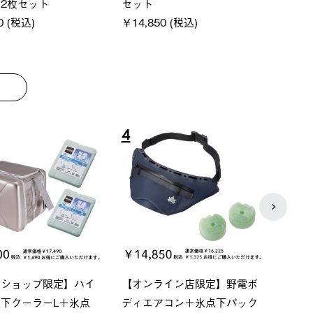
2枚セット
セット
￥21,
0 (税込)
￥14,850 (税込)
4
5
スショップ限定】ハイ
【オンライン店限定】野電ボ
ソーラ
下クーラーL＋氷点
ディエアコン＋氷点下パック
ットタ