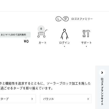
ロゴスファミリー
0
あと￥11,000で送料無料
¥0
カート
ログイン
サポート
ロゴス ブランドサイト
さと機能性を追求するとともに、ソーラーブロック加工を施した
に過ごせるタープを取り揃えています。
ンタープ
パラソル