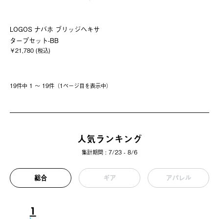
LOGOS ナバホ ブリッジヘキサ
タープセット-BB
￥21,780 (税込)
19件中 1 〜 19件（1ページ⽬を表⽰中）
人気ランキング
集計期間 : 7/23 - 8/6
総合
ギア
アパレル
1