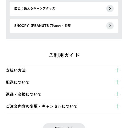
防災！備えるキャンプグッズ
SNOOPY（PEANUTS 75years）特集
ご利用ガイド
支払い方法
以下のいずれかの方法でお支払いいただけます。
配送について
・クレジットカード決済
【発送スケジュール】
・コンビニ決済
返品・交換について
ご注文・ご入金完了より2営業日以内に商品を発送いたします。
・Pay-easy決済
※お客様都合の場合
土日祝の発送はございませんので、木曜日以降のご注文は週明け
ご注文内容の変更・キャンセルについて
の発送となる場合がございます。
ご注文完了後、変更・キャンセルの個別のご対応はお受けできま
【返品】
※予約販売・長期連休期間中のご注文は除く（別途スケジュール
せん。
商品到着後7日以内にご連絡ください。
をご案内いたします。）
LOGOS FAMILY会員の方は、会員マイページ内 購入履歴画面に