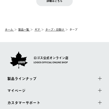
お客様都合の返品にかかる送料は、お客様ご負担とさせていただ
詳細はこちら
『注文をキャンセルする』ボタンが表示されている場合のみ、発
きます。
【配送時間指定】
送手配前のためサイト上よりご注文キャンセルが可能です。
ご注文の際、ご注文内容確認画面にて配送時間指定が可能です。
【交換】
配送時間指定がない場合は、最短でのお届けとなります。
システム上、商品の交換（同一商品のカラー・サイズ交換を含
む）は受け付けておりません。
【配送業者】
ホーム
製品一覧
ギア
タープ・日除け
タープ
一度お手元の商品を返品いただき、ご希望商品を再注文してくだ
佐川急便にて配送されます。
さい。
ロゴス公式オンライン店
LOGOS OFFICIAL ONLINE SHOP
製品ラインナップ
マイページ
カスタマーサポート