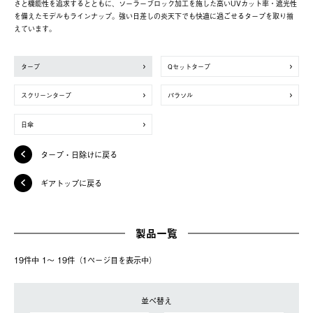
さと機能性を追求するとともに、ソーラーブロック加工を施した高いUVカット率・遮光性
を備えたモデルもラインナップ。強い日差しの炎天下でも快適に過ごせるタープを取り揃
えています。
タープ
Qセットタープ
スクリーンタープ
パラソル
日傘
タープ・日除けに戻る
ギアトップに戻る
製品一覧
19件中 1〜 19件（1ページ⽬を表⽰中）
並べ替え