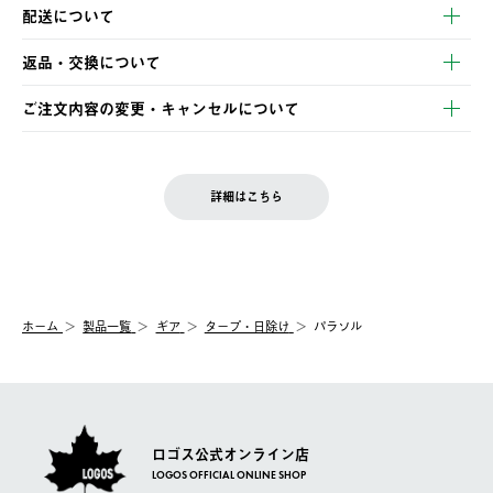
以下のいずれかの方法でお支払いいただけます。
配送について
・クレジットカード決済
【発送スケジュール】
・コンビニ決済
返品・交換について
ご注文・ご入金完了より2営業日以内に商品を発送いたします。
・Pay-easy決済
※お客様都合の場合
土日祝の発送はございませんので、木曜日以降のご注文は週明け
ご注文内容の変更・キャンセルについて
の発送となる場合がございます。
ご注文完了後、変更・キャンセルの個別のご対応はお受けできま
【返品】
※予約販売・長期連休期間中のご注文は除く（別途スケジュール
せん。
商品到着後7日以内にご連絡ください。
をご案内いたします。）
LOGOS FAMILY会員の方は、会員マイページ内 購入履歴画面に
お客様都合の返品にかかる送料は、お客様ご負担とさせていただ
詳細はこちら
『注文をキャンセルする』ボタンが表示されている場合のみ、発
きます。
【配送時間指定】
送手配前のためサイト上よりご注文キャンセルが可能です。
ご注文の際、ご注文内容確認画面にて配送時間指定が可能です。
【交換】
配送時間指定がない場合は、最短でのお届けとなります。
システム上、商品の交換（同一商品のカラー・サイズ交換を含
む）は受け付けておりません。
【配送業者】
ホーム
製品一覧
ギア
タープ・日除け
パラソル
一度お手元の商品を返品いただき、ご希望商品を再注文してくだ
佐川急便にて配送されます。
さい。
ロゴス公式オンライン店
LOGOS OFFICIAL ONLINE SHOP