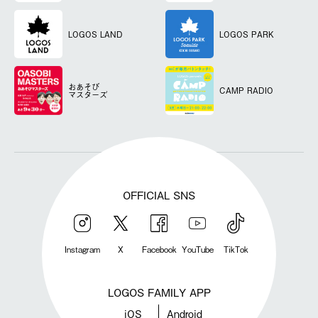
LOGOS LAND
LOGOS PARK
おあそび
CAMP RADIO
マスターズ
OFFICIAL SNS
Instagram
X
Facebook
YouTube
TikTok
LOGOS FAMILY APP
iOS
Android