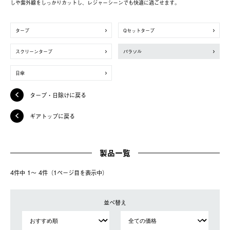
しや紫外線をしっかりカットし、レジャーシーンでも快適に過ごせます。
タープ
Qセットタープ
スクリーンタープ
パラソル
日傘
タープ・日除けに戻る
ギアトップに戻る
製品一覧
4件中 1〜 4件（1ページ⽬を表⽰中）
並べ替え