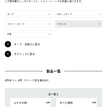
しや紫外線をしっかりカットし、レジャーシーンでも快適に過ごせます。
タープ
Qセットタープ
スクリーンタープ
パラソル
日傘
タープ・日除けに戻る
ギアトップに戻る
製品一覧
4件中 1〜 4件（1ページ⽬を表⽰中）
並べ替え