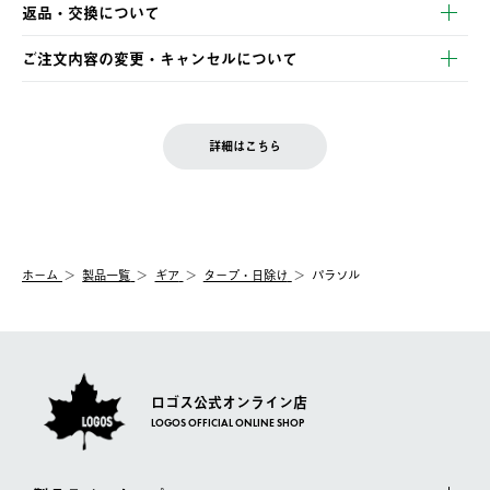
【発送スケジュール】
・コンビニ決済
返品・交換について
ご注文・ご入金完了より2営業日以内に商品を発送いたします。
・Pay-easy決済
※お客様都合の場合
土日祝の発送はございませんので、木曜日以降のご注文は週明け
ご注文内容の変更・キャンセルについて
の発送となる場合がございます。
ご注文完了後、変更・キャンセルの個別のご対応はお受けできま
【返品】
※予約販売・長期連休期間中のご注文は除く（別途スケジュール
せん。
商品到着後7日以内にご連絡ください。
をご案内いたします。）
LOGOS FAMILY会員の方は、会員マイページ内 購入履歴画面に
お客様都合の返品にかかる送料は、お客様ご負担とさせていただ
詳細はこちら
『注文をキャンセルする』ボタンが表示されている場合のみ、発
きます。
【配送時間指定】
送手配前のためサイト上よりご注文キャンセルが可能です。
ご注文の際、ご注文内容確認画面にて配送時間指定が可能です。
【交換】
配送時間指定がない場合は、最短でのお届けとなります。
システム上、商品の交換（同一商品のカラー・サイズ交換を含
む）は受け付けておりません。
【配送業者】
ホーム
製品一覧
ギア
タープ・日除け
パラソル
一度お手元の商品を返品いただき、ご希望商品を再注文してくだ
佐川急便にて配送されます。
さい。
ロゴス公式オンライン店
LOGOS OFFICIAL ONLINE SHOP