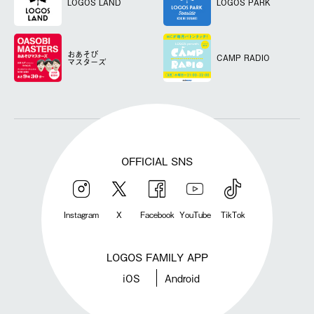
LOGOS LAND
LOGOS PARK
おあそび
CAMP RADIO
マスターズ
OFFICIAL SNS
Instagram
X
Facebook
YouTube
TikTok
LOGOS FAMILY APP
iOS
Android